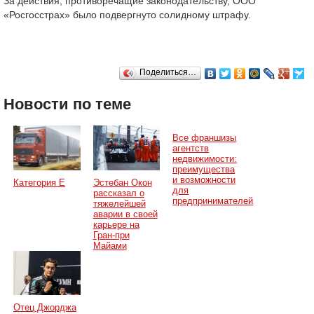
За действия, противоречащие законодательству, ООО
«Росгосстрах» было подвергнуто солидному штрафу.
Поделиться…
Новости по теме
Все франшизы
агентств
недвижимости:
преимущества
и возможности
Категория Е
Эстебан Окон
для
рассказал о
предпринимателей
тяжелейшей
аварии в своей
карьере на
Гран-при
Майами
Отец Джорджа