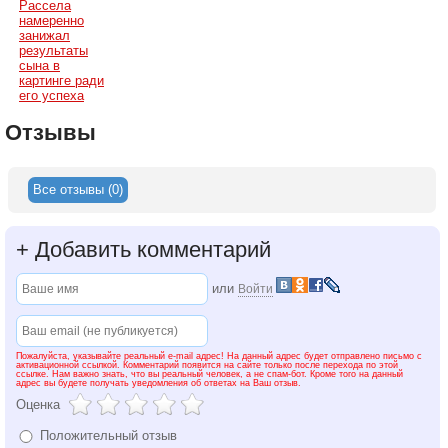
Рассела
намеренно
занижал
результаты
сына в
картинге ради
его успеха
Отзывы
Все отзывы (0)
+
Добавить комментарий
или
Войти
Пожалуйста, указывайте реальный e-mail адрес! На данный адрес будет отправлено письмо с
активационной ссылкой. Комментарий появится на сайте только после перехода по этой
ссылке. Нам важно знать, что вы реальный человек, а не спам-бот. Кроме того на данный
адрес вы будете получать уведомления об ответах на Ваш отзыв.
Оценка
Положительный отзыв