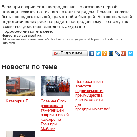
Если при аварии есть пострадавшие, то оказание первой
помощи ложится на тех, кто находится рядом. Помощь должна
быть последовательной, грамотной и быстрой. Без специальной
подготовки велик риск навредить пострадавшему. Поэтому так
важно все действия выполнять аккуратно.
Подробно читайте далее...
Новость со ссылкой на:
https://www.vashamashina.ru/kak-okazat-pervuyu-pomoshh-postradavshemu-v-
dtp.html
Поделиться…
Новости по теме
Все франшизы
агентств
недвижимости:
преимущества
и возможности
Категория Е
Эстебан Окон
для
рассказал о
предпринимателей
тяжелейшей
аварии в своей
карьере на
Гран-при
Майами