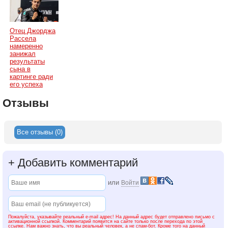
Отец Джорджа
Рассела
намеренно
занижал
результаты
сына в
картинге ради
его успеха
Отзывы
Все отзывы (0)
+
Добавить комментарий
или
Войти
Пожалуйста, указывайте реальный e-mail адрес! На данный адрес будет отправлено письмо с
активационной ссылкой. Комментарий появится на сайте только после перехода по этой
ссылке. Нам важно знать, что вы реальный человек, а не спам-бот. Кроме того на данный