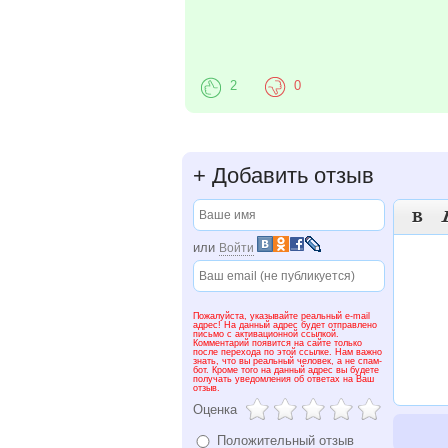
2
0
+
Добавить отзыв

или
Войти
Пожалуйста, указывайте реальный e-mail
адрес! На данный адрес будет отправлено
письмо с активационной ссылкой.
Комментарий появится на сайте только
после перехода по этой ссылке. Нам важно
знать, что вы реальный человек, а не спам-
бот. Кроме того на данный адрес вы будете
получать уведомления об ответах на Ваш
отзыв.
Оценка
Положительный отзыв