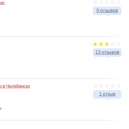
ис
0 отзывов
13 отзывов
тр в Челябинске
1 отзыв
u