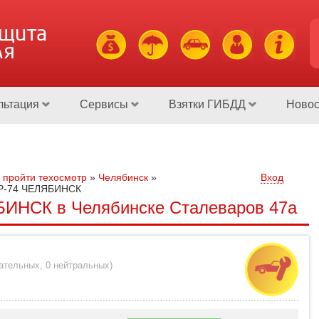
ащита
ля
льтация
Сервисы
Взятки ГИБДД
Новос
 пройти техосмотр
»
Челябинск
»
Вход
-74 ЧЕЛЯБИНСК
НСК в Челябинске Сталеваров 47а
цательных
,
0 нейтральных
)