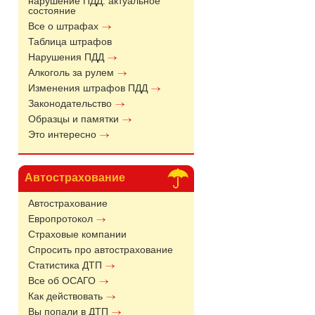
нарушение ПДД: актуальное
состояние
Все о штрафах
Таблица штрафов
Нарушения ПДД
Алкоголь за рулем
Изменения штрафов ПДД
Законодательство
Образцы и памятки
Это интересно
Автострахование
Автострахование
Европротокол
Страховые компании
Спросить про автострахование
Статистика ДТП
Все об ОСАГО
Как действовать
Вы попали в ДТП