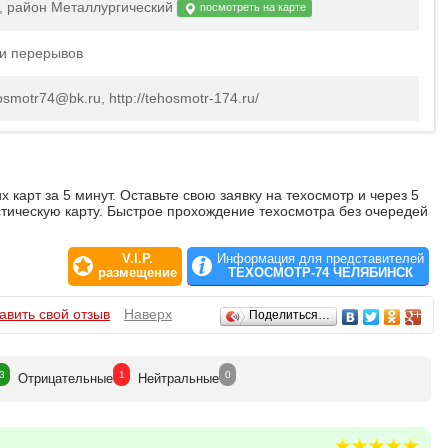
, район Металлургический
посмотреть на карте
 и перерывов
osmotr74@bk.ru, http://tehosmotr-174.ru/
арт за 5 минут. Оставьте свою заявку на техосмотр и через 5
стическую карту. Быстрое прохождение техосмотра без очередей
V.I.P.
Информация для представителей
размещение
ТЕХОСМОТР-74 ЧЕЛЯБИНСК
авить свой отзыв
Наверх
Поделиться…
3
1
0
Отрицат
ельные
Нейтр
альные