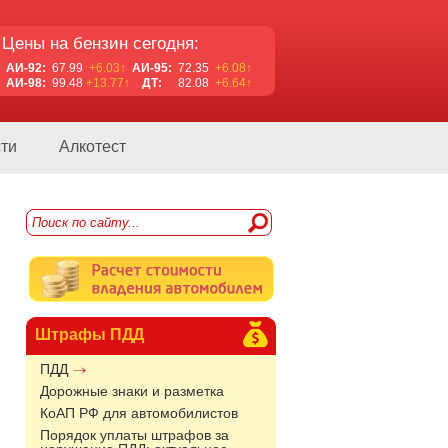
Цены на бензин сегодня:
АИ-92:
67.99
+6.03↑
АИ-95:
72.35
+6.08↑
АИ-98:
99.48
+13.77↑
ДТ:
82.08
+6.64↑
ти
Алкотест
Штрафы ПДД
ПДД
Дорожные знаки и разметка
КоАП РФ для автомобилистов
Порядок уплаты штрафов за