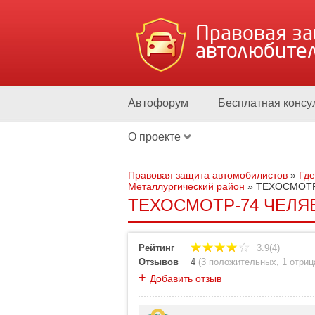
Правовая з
автолюбите
Автофорум
Бесплатная консу
О проекте
Правовая защита автомобилистов
»
Где
Металлургический район
»
ТЕХОСМОТР
ТЕХОСМОТР-74 ЧЕЛЯБИ
Рейтинг
3.9(4)
Отзывов
4
(
3 положительных
,
1 отри
+
Добавить отзыв