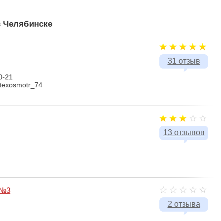
в Челябинске
31 отзыв
0-21
/texosmotr_74
13 отзывов
 №3
2 отзыва