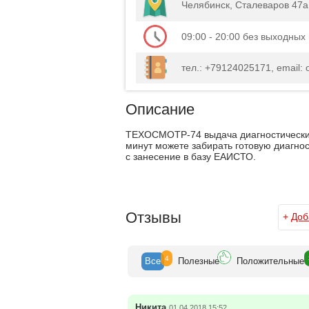
Челябинск, Сталеваров 47а
09:00 - 20:00 без выходных
тел.: +79124025171, email: 
Описание
ТЕХОСМОТР-74 выдача диагностических к
минут можете забирать готовую диагно
с занесение в базу ЕАИСТО.
Отзывы
+
Доб
4
Все
Полезн
ые
Положит
ельные
Никита
01.04.2018 15:52