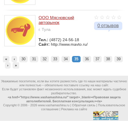
ООО Мясновский
авторынок
0 отзывов
г. Тула
Тел.:
(4872) 24-56-18
Сайт:
http://www.mavto.ru/
«
‹
30
31
32
33
34
35
36
37
38
39
›
»
Уважаемые посетители, если вы хотите разместить где-то наши материалы частично
или полностью – обязательно поставьте ссылку на наш сайт.
Если будет установлен факт незаконного использования, вас может ждать судебное
разбирательство.
<a href="https://www.vashamashina.ru/" target=_blank>«Правовая защита
автолюбителей. Бесплатная консультация.»</a>
Copyright © 2006 -
2026 www.vashamashina.ru |
Обратная связь
|
Пользовательское
соглашение
|
Реклама на сайте