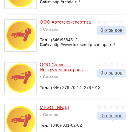
Сайт:
http://rcbdd.ru/
ООО Автотехэкспертиза
г. Самара
0 отзывов
Тел.:
(846)9584512
Сайт:
http://www.texocmotp-camapa.ru/
ООО Салют —
Инструментконтроль
0 отзывов
г. Самара
Тел.:
(846) 278-70-14, 2787013
МРЭО ГИБДД
г. Самара
0 отзывов
Тел.:
(846)-331-02-02