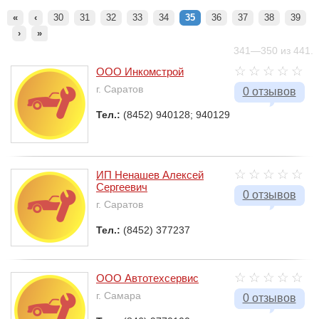
«
‹
30
31
32
33
34
35
36
37
38
39
›
»
341—350 из 441.
ООО Инкомстрой
г. Саратов
0 отзывов
Тел.:
(8452) 940128; 940129
ИП Ненашев Алексей
Сергеевич
0 отзывов
г. Саратов
Тел.:
(8452) 377237
ООО Автотехсервис
г. Самара
0 отзывов