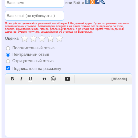
или
Войти
Пожалуйста, указывайте реальный e-mail адрес! На данный адрес будет отправлено письмо с
активационной ссылкой. Комментарий появится на сайте только после перехода по этой
ссылке. Нам важно знать, что вы реальный человек, а не спам-бот. Кроме того на данный
адрес вы будете получать уведомления об ответах на Ваш отзыв.
Оценка
Положительный отзыв
Нейтральный отзыв
Отрицательный отзыв
Подписаться на рассылку






[BBcode]