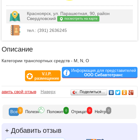
Красноярск, ул. Парашютная, 90, район
Свердловский
посмотреть на карте
тел.: (391) 2636245
Описание
Категории транспортных средств - M, N, O
Информация для представителей
V.I.P.
ООО Сибавтотранс
размещение
Отзывы
бавить свой отзыв
Наверх
Поделиться…
0
0
0
0
Все
Полезн
Положит
Отрицат
Нейтр
+
Добавить отзыв