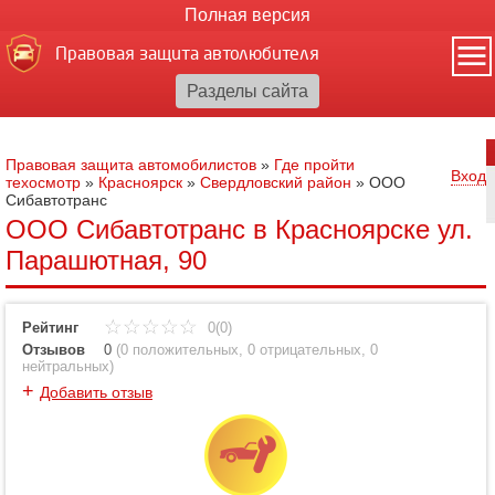
Полная версия
Правовая защита автолюбителя
Правовая защита автомобилистов
»
Где пройти
Вход
техосмотр
»
Красноярск
»
Свердловский район
»
ООО
Сибавтотранс
ООО Сибавтотранс в Красноярске ул.
Парашютная, 90
Рейтинг
0(0)
Отзывов
0
(
0 положительных
,
0 отрицательных
,
0
нейтральных
)
+
Добавить отзыв