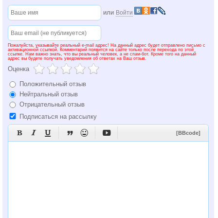
или
Войти
Пожалуйста, указывайте реальный e-mail адрес! На данный адрес будет отправлено письмо с
активационной ссылкой. Комментарий появится на сайте только после перехода по этой
ссылке. Нам важно знать, что вы реальный человек, а не спам-бот. Кроме того на данный
адрес вы будете получать уведомления об ответах на Ваш отзыв.
Оценка
Положительный отзыв
Нейтральный отзыв
Отрицательный отзыв
Подписаться на рассылку






[BBcode]