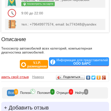
посмотреть на карте
9:00 до 22:00
тел.: +79649977574, email: bc774348@yandex
Описание
Техосмотр автомобилей всех категорий, компьютерная
диагностика автомобилей.
Информация для представителей
V.I.P.
ООО БАРС
размещение
Отзывы
бавить свой отзыв
Наверх
Поделиться…
0
0
0
0
Все
Полезн
Положит
Отрицат
Нейтр
+
Добавить отзыв