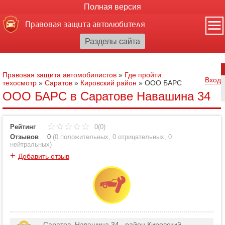
Полная версия
Правовая защита автолюбителя
Правовая защита автомобилистов
»
Где пройти
Вход
техосмотр
»
Саратов
»
Кировский район
»
ООО БАРС
ООО БАРС в Саратове Навашина 34
Рейтинг
0(0)
Отзывов
0
(
0 положительных
,
0 отрицательных
,
0
нейтральных
)
+
Добавить отзыв
Саратов, Навашина 34 , район Кировский