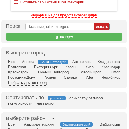
Оставьте свой отзыв и комментарий.
Информация для представителей фирм
Поиск
на карте
Выберите город
Все
Москва
Астрахань
Владивосток
Санкт-Петербург
Волгоград
Екатеринбург
Казань
Киев
Краснодар
Красноярск
Нижний Новгород
Новосибирск
Омск
Ростов-на-Дону
Рязань
Самара
Уфа
Челябинск
Выбрать другой город
Сортировать по
количеству отзывов
рейтингу
популярности
названию
Выберите район
Все
Адмиралтейский
Выборгский
Василеостровский