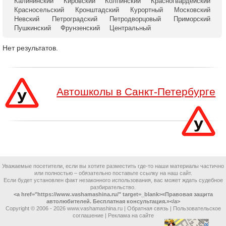
Калининский
Кировский
Колпинский
Красногвардейский
Красносельский
Кронштадский
Курортный
Московский
Невский
Петроградский
Петродворцовый
Приморский
Пушкинский
Фрунзенский
Центральный
Нет результатов.
Автошколы в Санкт-Петербурге
Уважаемые посетители, если вы хотите разместить где-то наши материалы частично
или полностью – обязательно поставьте ссылку на наш сайт.
Если будет установлен факт незаконного использования, вас может ждать судебное
разбирательство.
<a href="https://www.vashamashina.ru/" target=_blank>«Правовая защита
автолюбителей. Бесплатная консультация.»</a>
Copyright © 2006 -
2026 www.vashamashina.ru |
Обратная связь
|
Пользовательское
соглашение
|
Реклама на сайте