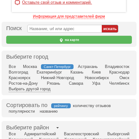
Оставьте свой отзыв и комментарий.
Информация для представителей фирм
Поиск
на карте
Выберите город
Все
Москва
Астрахань
Владивосток
Санкт-Петербург
Волгоград
Екатеринбург
Казань
Киев
Краснодар
Красноярск
Нижний Новгород
Новосибирск
Омск
Ростов-на-Дону
Рязань
Самара
Уфа
Челябинск
Выбрать другой город
Сортировать по
количеству отзывов
рейтингу
популярности
названию
Выберите район
Все
Адмиралтейский
Василеостровский
Выборгский