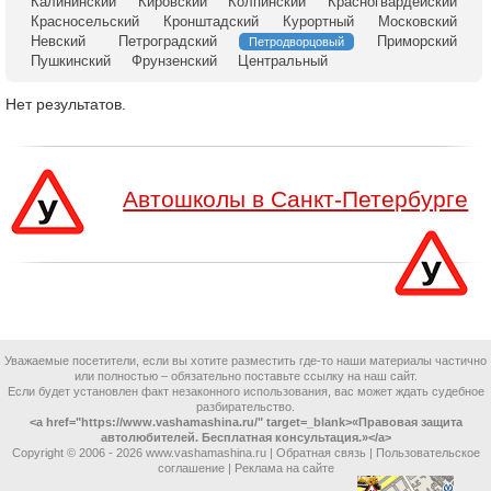
Калининский
Кировский
Колпинский
Красногвардейский
Красносельский
Кронштадский
Курортный
Московский
Невский
Петроградский
Приморский
Петродворцовый
Пушкинский
Фрунзенский
Центральный
Нет результатов.
Автошколы в Санкт-Петербурге
Уважаемые посетители, если вы хотите разместить где-то наши материалы частично
или полностью – обязательно поставьте ссылку на наш сайт.
Если будет установлен факт незаконного использования, вас может ждать судебное
разбирательство.
<a href="https://www.vashamashina.ru/" target=_blank>«Правовая защита
автолюбителей. Бесплатная консультация.»</a>
Copyright © 2006 -
2026 www.vashamashina.ru |
Обратная связь
|
Пользовательское
соглашение
|
Реклама на сайте