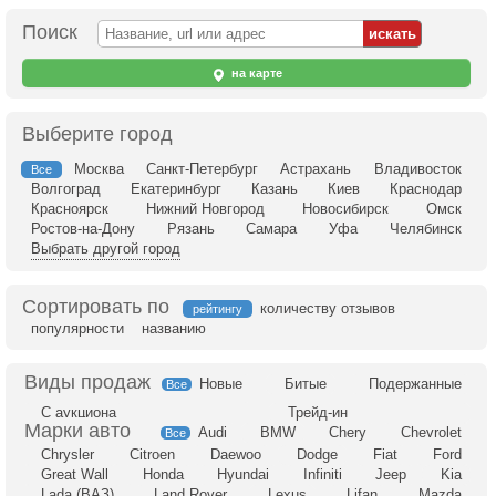
Поиск
на карте
Выберите город
Москва
Санкт-Петербург
Астрахань
Владивосток
Все
Волгоград
Екатеринбург
Казань
Киев
Краснодар
Красноярск
Нижний Новгород
Новосибирск
Омск
Ростов-на-Дону
Рязань
Самара
Уфа
Челябинск
Выбрать другой город
Сортировать по
количеству отзывов
рейтингу
популярности
названию
Новые
Битые
Подержанные
Все
С аукциона
Трейд-ин
Audi
BMW
Chery
Chevrolet
Все
Chrysler
Citroen
Daewoo
Dodge
Fiat
Ford
Great Wall
Honda
Hyundai
Infiniti
Jeep
Kia
Lada (ВАЗ)
Land Rover
Lexus
Lifan
Mazda