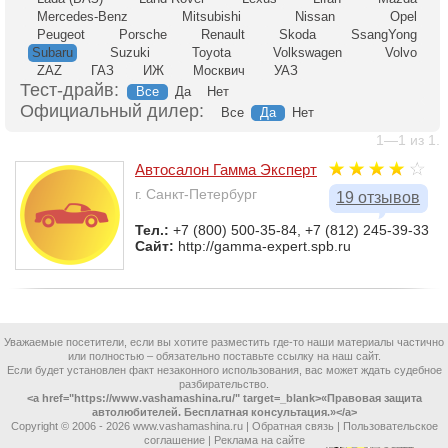
Mercedes-Benz
Mitsubishi
Nissan
Opel
Peugeot
Porsche
Renault
Skoda
SsangYong
Subaru
Suzuki
Toyota
Volkswagen
Volvo
ZAZ
ГАЗ
ИЖ
Москвич
УАЗ
Тест-драйв:
Все
Да
Нет
Официальный дилер:
Все
Да
Нет
1—1 из 1.
Автосалон Гамма Эксперт
г. Санкт-Петербург
19 отзывов
Тел.:
+7 (800) 500-35-84, +7 (812) 245-39-33
Сайт:
http://gamma-expert.spb.ru
Уважаемые посетители, если вы хотите разместить где-то наши материалы частично
или полностью – обязательно поставьте ссылку на наш сайт.
Если будет установлен факт незаконного использования, вас может ждать судебное
разбирательство.
<a href="https://www.vashamashina.ru/" target=_blank>«Правовая защита
автолюбителей. Бесплатная консультация.»</a>
Copyright © 2006 -
2026 www.vashamashina.ru |
Обратная связь
|
Пользовательское
соглашение
|
Реклама на сайте