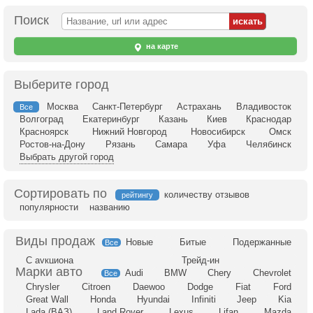
Поиск
на карте
Выберите город
Москва
Санкт-Петербург
Астрахань
Владивосток
Все
Волгоград
Екатеринбург
Казань
Киев
Краснодар
Красноярск
Нижний Новгород
Новосибирск
Омск
Ростов-на-Дону
Рязань
Самара
Уфа
Челябинск
Выбрать другой город
Сортировать по
количеству отзывов
рейтингу
популярности
названию
Новые
Битые
Подержанные
Все
С аукциона
Трейд-ин
Audi
BMW
Chery
Chevrolet
Все
Chrysler
Citroen
Daewoo
Dodge
Fiat
Ford
Great Wall
Honda
Hyundai
Infiniti
Jeep
Kia
Lada (ВАЗ)
Land Rover
Lexus
Lifan
Mazda