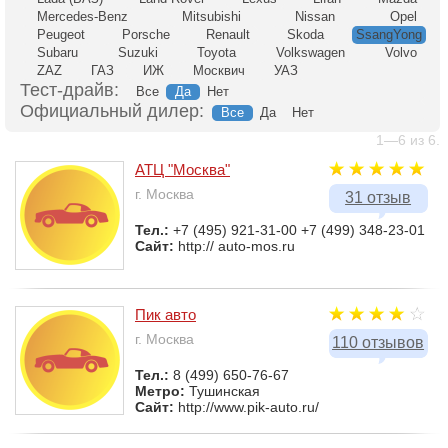
Mercedes-Benz
Mitsubishi
Nissan
Opel
Peugeot
Porsche
Renault
Skoda
SsangYong
Subaru
Suzuki
Toyota
Volkswagen
Volvo
ZAZ
ГАЗ
ИЖ
Москвич
УАЗ
Тест-драйв:
Все
Да
Нет
Официальный дилер:
Все
Да
Нет
1—6 из 6.
АТЦ "Москва"
г. Москва
31 отзыв
Тел.:
+7 (495) 921-31-00 +7 (499) 348-23-01
Сайт:
http:// auto-mos.ru
Пик авто
г. Москва
110 отзывов
Тел.:
8 (499) 650-76-67
Метро:
Тушинская
Сайт:
http://www.pik-auto.ru/