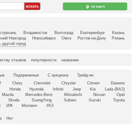
на карте
страхань
Владивосток
Волгоград
Екатеринбург
Казань
жний Новгород
Новосибирск
Омск
Ростов-на-Дону
Рязань
 другой город
еству отзывов
популярности
названию
ые
Подержанные
С аукциона
Трейд-ин
W
Chery
Chevrolet
Chrysler
Citroen
Daewoo
l
Honda
Hyundai
Infiniti
Jeep
Kia
Lada (ВАЗ)
Mazda
Mercedes-Benz
Mitsubishi
Nissan
Opel
Skoda
SsangYong
Subaru
Suzuki
Toyota
ИЖ
Москвич
УАЗ
а
Нет