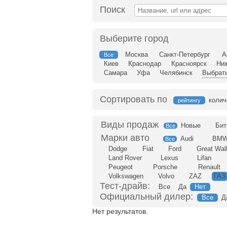
Поиск
Выберите город
Москва
Санкт-Петербург
А
Все
Киев
Краснодар
Красноярск
Ни
Самара
Уфа
Челябинск
Выбрать
Сортировать по
колич
рейтингу
Новые
Бит
Все
Audi
BM
Все
Dodge
Fiat
Ford
Great Wal
Land Rover
Lexus
Lifan
Peugeot
Porsche
Renault
Volkswagen
Volvo
ZAZ
ГАЗ
Тест-драйв:
Все
Да
Нет
Официальный дилер:
Все
Д
Нет результатов.