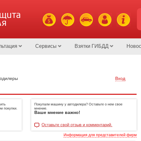
ащита
ля
льтация
Сервисы
Взятки ГИБДД
Новос
тодилеры
Вход
пить
Покупали машину у автодилера? Оставьте о нем свое
м покупки.
мнение.
Ваше мнение важно!
Оставьте свой отзыв и комментарий.
Информация для представителей фирм