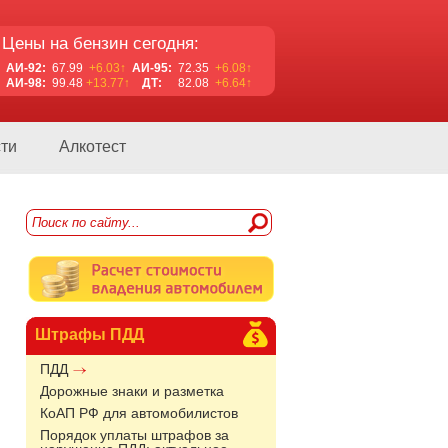
Цены на бензин сегодня:
АИ-92:
67.99
+6.03↑
АИ-95:
72.35
+6.08↑
АИ-98:
99.48
+13.77↑
ДТ:
82.08
+6.64↑
ти
Алкотест
Штрафы ПДД
ПДД
Дорожные знаки и разметка
КоАП РФ для автомобилистов
Порядок уплаты штрафов за