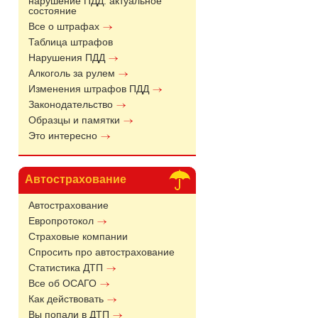
нарушение ПДД: актуальное
состояние
Все о штрафах
Таблица штрафов
Нарушения ПДД
Алкоголь за рулем
Изменения штрафов ПДД
Законодательство
Образцы и памятки
Это интересно
Автострахование
Автострахование
Европротокол
Страховые компании
Спросить про автострахование
Статистика ДТП
Все об ОСАГО
Как действовать
Вы попали в ДТП