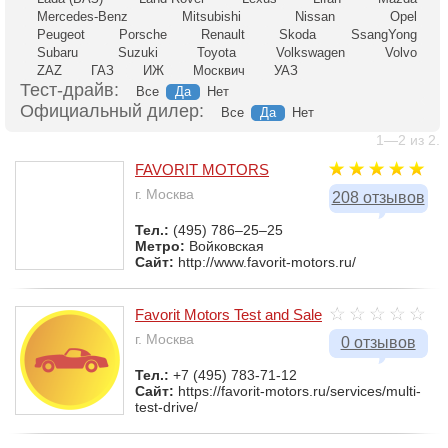
Mercedes-Benz
Mitsubishi
Nissan
Opel
Peugeot
Porsche
Renault
Skoda
SsangYong
Subaru
Suzuki
Toyota
Volkswagen
Volvo
ZAZ
ГАЗ
ИЖ
Москвич
УАЗ
Тест-драйв:
Все
Да
Нет
Официальный дилер:
Все
Да
Нет
1—2 из 2.
FAVORIT MOTORS
г. Москва
208 отзывов
Тел.:
(495) 786–25–25
Метро:
Войковская
Сайт:
http://www.favorit-motors.ru/
Favorit Motors Test and Sale
г. Москва
0 отзывов
Тел.:
+7 (495) 783-71-12
Сайт:
https://favorit-motors.ru/services/multi-
test-drive/