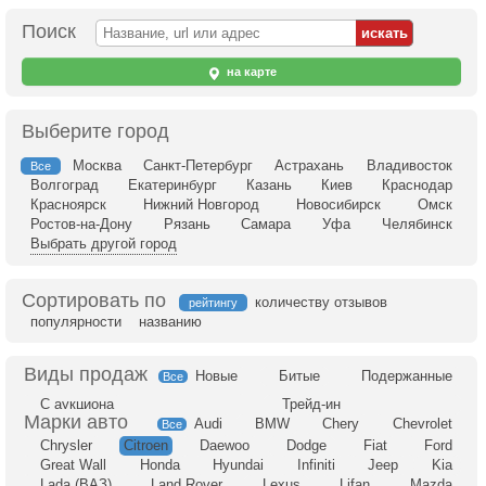
Поиск
на карте
Выберите город
Москва
Санкт-Петербург
Астрахань
Владивосток
Все
Волгоград
Екатеринбург
Казань
Киев
Краснодар
Красноярск
Нижний Новгород
Новосибирск
Омск
Ростов-на-Дону
Рязань
Самара
Уфа
Челябинск
Выбрать другой город
Сортировать по
количеству отзывов
рейтингу
популярности
названию
Новые
Битые
Подержанные
Все
С аукциона
Трейд-ин
Audi
BMW
Chery
Chevrolet
Все
Chrysler
Citroen
Daewoo
Dodge
Fiat
Ford
Great Wall
Honda
Hyundai
Infiniti
Jeep
Kia
Lada (ВАЗ)
Land Rover
Lexus
Lifan
Mazda