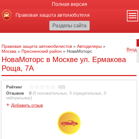
Полная версия
Правовая защита автолюбителя
Правовая защита автомобилистов
»
Автодилеры
»
Вход
Москва
»
Пресненский район
»
НоваМоторс
НоваМоторс в Москве ул. Ермакова
Роща, 7А
Рейтинг
0(0)
Отзывов
0
(
0 положительных
,
0 отрицательных
,
0
нейтральных
)
+
Добавить отзыв