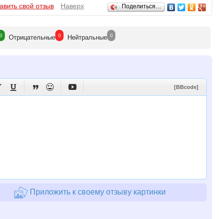
игинальных запасных частей. Опытные специалисты, прошедшие
авить свой отзыв
Наверх
Поделиться…
сти, необходимые для ремонта Вашего автомобиля.
0
0
0
Отрицат
ельные
Нейтр
альные





[BBcode]
Приложить к своему отзыву картинки