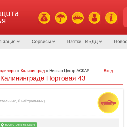
ащита
ля
льтация
Сервисы
Взятки ГИБДД
Новос
тодилеры
»
Калининград
»
Ниссан Центр АСКАР
Вход
Калининграде Портовая 43
цательных
,
0 нейтральных
)
посмотреть на карте