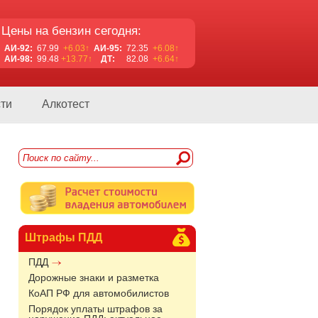
Цены на бензин сегодня:
АИ-92:
67.99
+6.03↑
АИ-95:
72.35
+6.08↑
АИ-98:
99.48
+13.77↑
ДТ:
82.08
+6.64↑
ти
Алкотест
Штрафы ПДД
ПДД
Дорожные знаки и разметка
КоАП РФ для автомобилистов
Порядок уплаты штрафов за