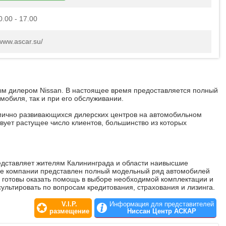
0.00 - 17.00
/www.ascar.su/
м дилером Nissan. В настоящее время предоставляется полный
омобиля, так и при его обслуживании.
амично развивающихся дилерских центров на автомобильном
вует растущее число клиентов, большинство из которых
едставляет жителям Калининграда и области наивысшие
оне компании представлен полный модельный ряд автомобилей
 готовы оказать помощь в выборе необходимой комплектации и
сультировать по вопросам кредитования, страхования и лизинга.
V.I.P.
Информация для представителей
ре осуществляется полный комплекс гарантийных и
размещение
Ниссан Центр АСКАР
кие и восстановительные работы любой сложности. На складе