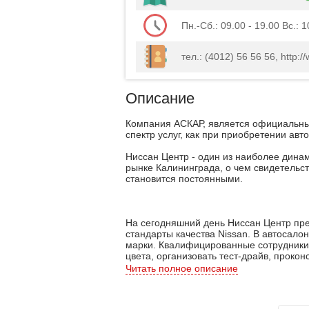
Пн.-Сб.: 09.00 - 19.00 Вс.: 1
тел.: (4012) 56 56 56, http:/
Описание
Компания АСКАР, является официальны
спектр услуг, как при приобретении авт
Ниссан Центр - один из наиболее дин
рынке Калининграда, о чем свидетельст
становится постоянными.
На сегодняшний день Ниссан Центр пр
стандарты качества Nissan. В автосал
марки. Квалифицированные сотрудники
цвета, организовать тест-драйв, прокон
Читать полное описание
В специализированном сервисном цент
послегарантийных услуг, диагностичес