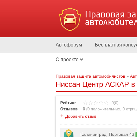
Правовая з
автолюбите
Автофорум
Бесплатная консу
О проекте
Правовая защита автомобилистов
»
Ав
Ниссан Центр АСКАР в 
Рейтинг
0(0)
Отзывов
0
(
0 положительных
,
0 отри
+
Добавить отзыв
Калининград, Портовая 43