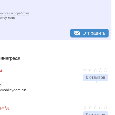
ьности и обработки
ботку моих
Отправить
нинграде
м
0 отзывов
0
tomobilnydom.ru/
Трейд
0 отзывов