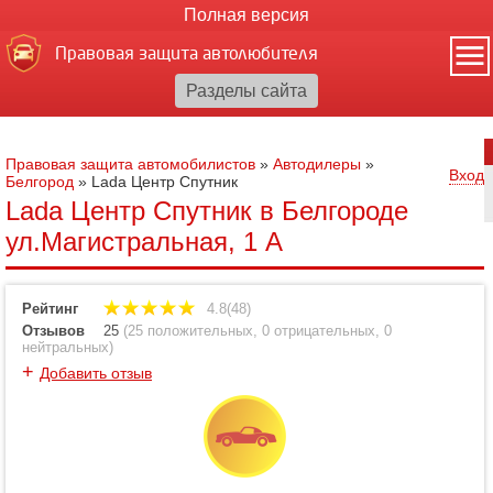
Полная версия
Правовая защита автолюбителя
Правовая защита автомобилистов
»
Автодилеры
»
Вход
Белгород
»
Lada Центр Спутник
Lada Центр Спутник в Белгороде
ул.Магистральная, 1 А
Рейтинг
4.8(48)
Отзывов
25
(
25 положительных
,
0 отрицательных
,
0
нейтральных
)
+
Добавить отзыв