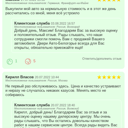
Местоположение пользователя: Германия, Франкфурт-на-Майне
Выкупили мой авто за нормальную стоимость и в этот же день
рассчитались со мной, меня всё устроило
Клиентская служба
03.08.2022 16:57
Местоположение пользователя: Россия, Волгоград
Добрый день, Максим! Благодарим Вас за высокую оценку
и положительный отзыв. Рады слышать, что наши
сотрудники смогли помочь Вам с продажей Вашего
автомобиля. Двери Авто-Белогорье всегда для Вас
открыты, обязательно приезжайте ещё!
Ответить/дополнить отзыв
1
5
Кирилл Власов
20.07.2022 10:44
Местоположение пользователя: Россия, Москва
Не первый раз обслуживаюсь здесь. Цена и качество устраивают
и ниразу не случалось никаких казусов. Менять место не
собираюсь
Клиентская служба
20.07.2022 18:40
Местоположение пользователя: Россия, Волжский
Кирилл, добрый день! Благодарим Вас за отзыв и за
высокую оценку нашему дилерскому центру. Мы очень
рады слышать, что Вы остались довольны качеством
работ в нашем сервисном центре. Всегда рады видеть Вас