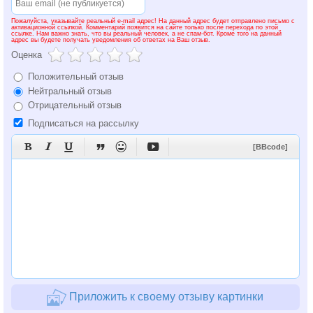
Пожалуйста, указывайте реальный e-mail адрес! На данный адрес будет отправлено письмо с
активационной ссылкой. Комментарий появится на сайте только после перехода по этой
ссылке. Нам важно знать, что вы реальный человек, а не спам-бот. Кроме того на данный
адрес вы будете получать уведомления об ответах на Ваш отзыв.
Оценка
Положительный отзыв
Нейтральный отзыв
Отрицательный отзыв
Подписаться на рассылку






[BBcode]
Приложить к своему отзыву картинки