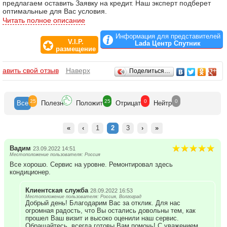
предлагаем оставить Заявку на кредит. Наш эксперт подберет
оптимальные для Вас условия.
Сервисный центр «Лада Центр Спутник» оперативно и
Читать полное описание
качественно решает все вопросы обслуживания и ремонта
автомобилей LADA. Наши мастера прошли обучение на
Информация для представителей
V.I.P.
Волжском автомобильном заводе и ежедневно доказывают свой
Lada Центр Спутник
размещение
высокий уровень профессионализма и компетентности.
Запишитесь на сервис - и убедитесь.
Отзывы
бавить свой отзыв
Наверх
Поделиться…
25
25
0
0
Все
Полезн
Положит
Отрицат
Нейтр
«
‹
1
2
3
›
»
Вадим
23.09.2022 14:51
Местоположение пользователя: Россия
Все хорошо. Сервис на уровне. Ремонтировал здесь
кондиционер.
Клиентская служба
28.09.2022 16:53
Местоположение пользователя: Россия, Волгоград
Добрый день! Благодарим Вас за отклик. Для нас
огромная радость, что Вы остались довольны тем, как
прошел Ваш визит и высоко оценили наш сервис.
Обращайтесь, всегда готовы Вам помочь! С уважением,