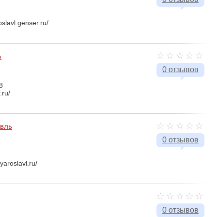
1
oslavl.genser.ru/
ь
0 отзывов
8
.ru/
авль
0 отзывов
3
-yaroslavl.ru/
0 отзывов