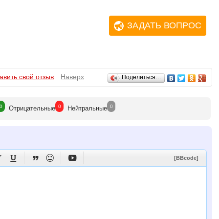
ЗАДАТЬ ВОПРОС
авить свой отзыв
Наверх
Поделиться…
0
0
0
Отрицат
ельные
Нейтр
альные





[BBcode]