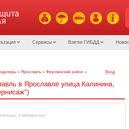
ащита
ля
льтация
Сервисы
Взятки ГИБДД
Новос
тодилеры
»
Ярославль
»
Фрунзенский район
»
Вход
лавль в Ярославле улица Калинина,
ернисаж")
цательных
,
0 нейтральных
)