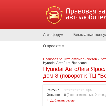
Правовая з
автолюбите
Автофорум
Бесплатная консу
О проекте
Правовая защита автомобилистов
»
Ав
Hyundai АвтоЛига Ярославль
Hyundai АвтоЛига Ярос
дом 8 (поворот к ТЦ "В
Рейтинг
0(0)
Отзывов
0
(
0 положительных
,
0 отри
+
Добавить отзыв