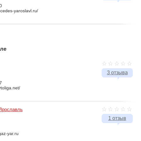
0
cedes-yaroslavl.ru/
вле
3 отзыва
7
toliga.net/
Ярославль
1 отзыв
gaz-yar.ru