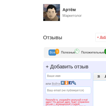
Артём
Маркетолог
Отзывы
+
Доб
0
Все
Полезн
ые
Положит
ельные
+
Добавить отзыв

или
Войти
Пожалуйста, указывайте реальный e-mail
адрес! На данный адрес будет отправлено
письмо с активационной ссылкой.