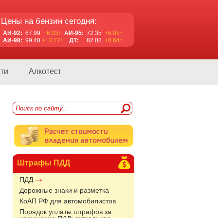
Цены на бензин сегодня:
АИ-92:
67.99
+6.03↑
АИ-95:
72.35
+6.08↑
АИ-98:
99.48
+13.77↑
ДТ:
82.08
+6.64↑
ти
Алкотест
Штрафы ПДД
ПДД
Дорожные знаки и разметка
КоАП РФ для автомобилистов
Порядок уплаты штрафов за