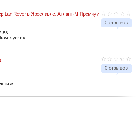
 Lan Rover в Ярославле. Атлант-М Премиум
0 отзывов
2-58
drover-yar.ru/
ь
0 отзывов
9
mir.ru/