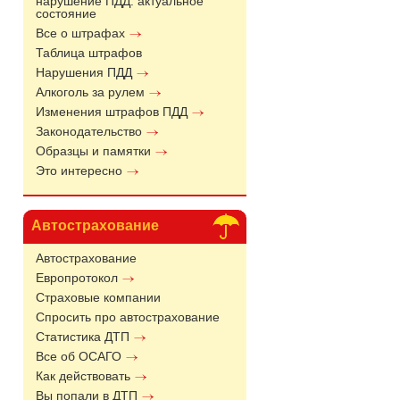
нарушение ПДД: актуальное
состояние
Все о штрафах
Таблица штрафов
Нарушения ПДД
Алкоголь за рулем
Изменения штрафов ПДД
Законодательство
Образцы и памятки
Это интересно
Автострахование
Автострахование
Европротокол
Страховые компании
Спросить про автострахование
Статистика ДТП
Все об ОСАГО
Как действовать
Вы попали в ДТП