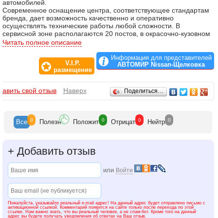
автомобилей.
Современное оснащение центра, соответствующее стандартам
бренда, дает возможность качественно и оперативно
осуществлять технические работы любой сложности. В
сервисной зоне располагаются 20 постов, в окрасочно-кузовном
производстве – 12, что обеспечивает высокую пропускную
Читать полное описание
способность до 100 автомобилей в день. Специализация
автосалона включает гарантийный и послегарантийный сервис,
Информация для представителей
V.I.P.
продажу и установку оригинальных аксессуаров Nissan, кузовной
АВТОМИР Nissan-Щелковка
размещение
ремонт. На все приобретаемые запасные части, автомобили, а
также услуги по ремонту и техническому обслуживанию,
распространятся гарантия
Отзывы
бавить свой отзыв
Наверх
Поделиться…
0
0
0
0
Все
Полезн
Положит
Отрицат
Нейтр
+
Добавить отзыв
или
Войти
Пожалуйста, указывайте реальный e-mail адрес! На данный адрес будет отправлено письмо с
активационной ссылкой. Комментарий появится на сайте только после перехода по этой
ссылке. Нам важно знать, что вы реальный человек, а не спам-бот. Кроме того на данный
адрес вы будете получать уведомления об ответах на Ваш отзыв.