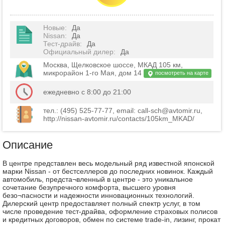
Новые
:
Да
Nissan
:
Да
Тест-драйв
:
Да
Официальный дилер
:
Да
Москва, Щелковское шоссе, МКАД 105 км,
микрорайон 1-го Мая, дом 14
посмотреть на карте
ежедневно с 8:00 до 21:00
тел.: (495) 525-77-77, email: call-sch@avtomir.ru,
http://nissan-avtomir.ru/contacts/105km_MKAD/
Описание
В центре представлен весь модельный ряд известной японской
марки Nissan - от бестселлеров до последних новинок. Каждый
автомобиль, предста¬вленный в центре - это уникальное
сочетание безупречного комфорта, высшего уровня
безо¬пасности и надежности инновационных технологий.
Дилерский центр предоставляет полный спектр услуг, в том
числе проведение тест-драйва, оформление страховых полисов
и кредитных договоров, обмен по системе trade-in, лизинг, прокат