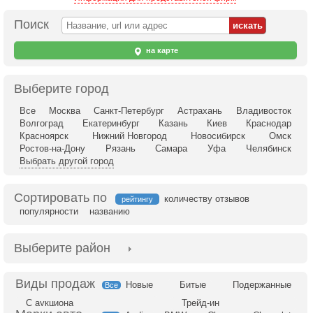
Поиск
на карте
Выберите город
Все
Москва
Санкт-Петербург
Астрахань
Владивосток
Волгоград
Екатеринбург
Казань
Киев
Краснодар
Красноярск
Нижний Новгород
Новосибирск
Омск
Ростов-на-Дону
Рязань
Самара
Уфа
Челябинск
Выбрать другой город
Сортировать по
количеству отзывов
рейтингу
популярности
названию
Выберите район
Новые
Битые
Подержанные
Все
С аукциона
Трейд-ин