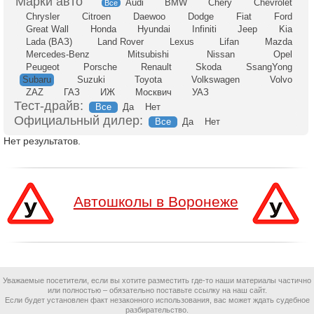
Audi
BMW
Chery
Chevrolet
Все
Chrysler
Citroen
Daewoo
Dodge
Fiat
Ford
Great Wall
Honda
Hyundai
Infiniti
Jeep
Kia
Lada (ВАЗ)
Land Rover
Lexus
Lifan
Mazda
Mercedes-Benz
Mitsubishi
Nissan
Opel
Peugeot
Porsche
Renault
Skoda
SsangYong
Subaru
Suzuki
Toyota
Volkswagen
Volvo
ZAZ
ГАЗ
ИЖ
Москвич
УАЗ
Тест-драйв:
Все
Да
Нет
Официальный дилер:
Все
Да
Нет
Нет результатов.
Автошколы в Воронеже
Уважаемые посетители, если вы хотите разместить где-то наши материалы частично
или полностью – обязательно поставьте ссылку на наш сайт.
Если будет установлен факт незаконного использования, вас может ждать судебное
разбирательство.