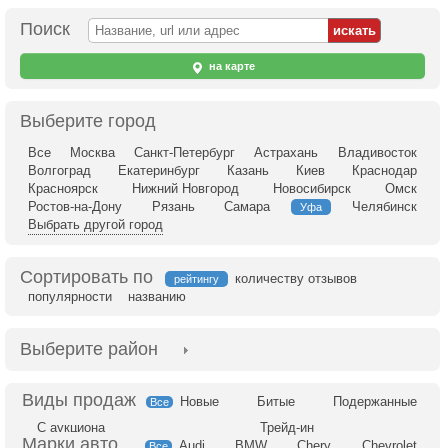
Поиск
на карте
Выберите город
Все
Москва
Санкт-Петербург
Астрахань
Владивосток
Волгоград
Екатеринбург
Казань
Киев
Краснодар
Красноярск
Нижний Новгород
Новосибирск
Омск
Ростов-на-Дону
Рязань
Самара
Челябинск
Уфа
Выбрать другой город
Сортировать по
количеству отзывов
рейтингу
популярности
названию
Выберите район
Новые
Битые
Подержанные
Все
С аукциона
Трейд-ин
Audi
BMW
Chery
Chevrolet
Все