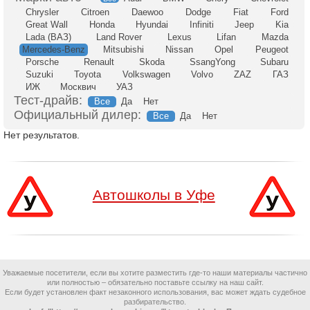
Chrysler
Citroen
Daewoo
Dodge
Fiat
Ford
Great Wall
Honda
Hyundai
Infiniti
Jeep
Kia
Lada (ВАЗ)
Land Rover
Lexus
Lifan
Mazda
Mercedes-Benz
Mitsubishi
Nissan
Opel
Peugeot
Porsche
Renault
Skoda
SsangYong
Subaru
Suzuki
Toyota
Volkswagen
Volvo
ZAZ
ГАЗ
ИЖ
Москвич
УАЗ
Тест-драйв:
Все
Да
Нет
Официальный дилер:
Все
Да
Нет
Нет результатов.
Автошколы в Уфе
Уважаемые посетители, если вы хотите разместить где-то наши материалы частично
или полностью – обязательно поставьте ссылку на наш сайт.
Если будет установлен факт незаконного использования, вас может ждать судебное
разбирательство.