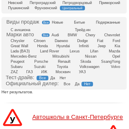
Невский
Петроградский
Петродворцовый
Приморский
Пушкинский
Фрунзенский
Центральный
Новые
Битые
Подержанные
Все
С аукциона
Трейд-ин
Audi
BMW
Chery
Chevrolet
Все
Chrysler
Citroen
Daewoo
Dodge
Fiat
Ford
Great Wall
Honda
Hyundai
Infiniti
Jeep
Kia
Lada (ВАЗ)
Land Rover
Lexus
Lifan
Mazda
Mercedes-Benz
Mitsubishi
Nissan
Opel
Peugeot
Porsche
Renault
Skoda
SsangYong
Subaru
Suzuki
Toyota
Volkswagen
Volvo
ZAZ
ГАЗ
ИЖ
Москвич
УАЗ
Тест-драйв:
Все
Да
Нет
Официальный дилер:
Все
Да
Нет
Нет результатов.
Автошколы в Санкт-Петербурге