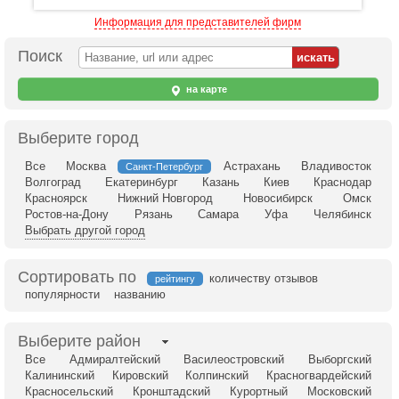
Информация для представителей фирм
Поиск
на карте
Выберите город
Все
Москва
Астрахань
Владивосток
Санкт-Петербург
Волгоград
Екатеринбург
Казань
Киев
Краснодар
Красноярск
Нижний Новгород
Новосибирск
Омск
Ростов-на-Дону
Рязань
Самара
Уфа
Челябинск
Выбрать другой город
Сортировать по
количеству отзывов
рейтингу
популярности
названию
Выберите район
Все
Адмиралтейский
Василеостровский
Выборгский
Калининский
Кировский
Колпинский
Красногвардейский
Красносельский
Кронштадский
Курортный
Московский