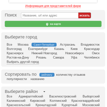
Информация для представителей фирм
Поиск
на карте
Выберите город
Все
Москва
Астрахань
Владивосток
Санкт-Петербург
Волгоград
Екатеринбург
Казань
Киев
Краснодар
Красноярск
Нижний Новгород
Новосибирск
Омск
Ростов-на-Дону
Рязань
Самара
Уфа
Челябинск
Выбрать другой город
Сортировать по
количеству отзывов
рейтингу
популярности
названию
Выберите район
Все
Адмиралтейский
Василеостровский
Выборгский
Калининский
Кировский
Колпинский
Красногвардейский
Красносельский
Кронштадский
Курортный
Московский