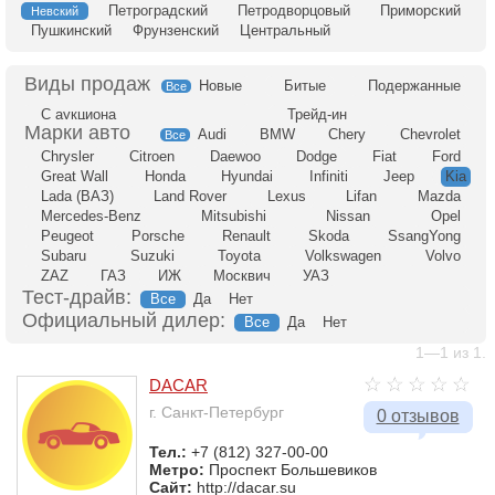
Петроградский
Петродворцовый
Приморский
Невский
Пушкинский
Фрунзенский
Центральный
Новые
Битые
Подержанные
Все
С аукциона
Трейд-ин
Audi
BMW
Chery
Chevrolet
Все
Chrysler
Citroen
Daewoo
Dodge
Fiat
Ford
Great Wall
Honda
Hyundai
Infiniti
Jeep
Kia
Lada (ВАЗ)
Land Rover
Lexus
Lifan
Mazda
Mercedes-Benz
Mitsubishi
Nissan
Opel
Peugeot
Porsche
Renault
Skoda
SsangYong
Subaru
Suzuki
Toyota
Volkswagen
Volvo
ZAZ
ГАЗ
ИЖ
Москвич
УАЗ
Тест-драйв:
Все
Да
Нет
Официальный дилер:
Все
Да
Нет
1—1 из 1.
DACAR
г. Санкт-Петербург
0 отзывов
Тел.:
+7 (812) 327-00-00
Метро:
Проспект Большевиков
Сайт:
http://dacar.su