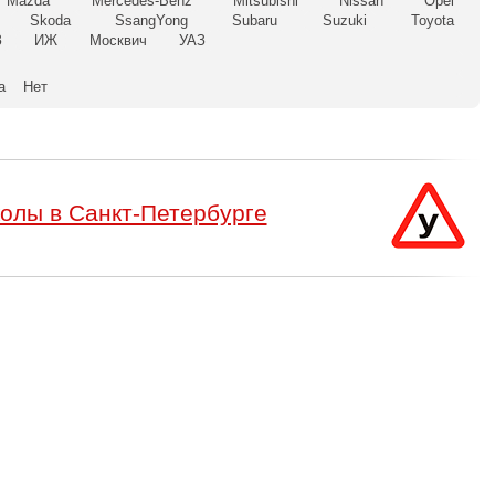
Mazda
Mercedes-Benz
Mitsubishi
Nissan
Opel
Skoda
SsangYong
Subaru
Suzuki
Toyota
З
ИЖ
Москвич
УАЗ
а
Нет
олы в Санкт-Петербурге