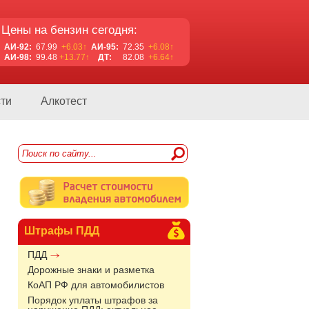
Цены на бензин сегодня:
АИ-92:
67.99
+6.03↑
АИ-95:
72.35
+6.08↑
АИ-98:
99.48
+13.77↑
ДТ:
82.08
+6.64↑
ти
Алкотест
Штрафы ПДД
ПДД
Дорожные знаки и разметка
КоАП РФ для автомобилистов
Порядок уплаты штрафов за