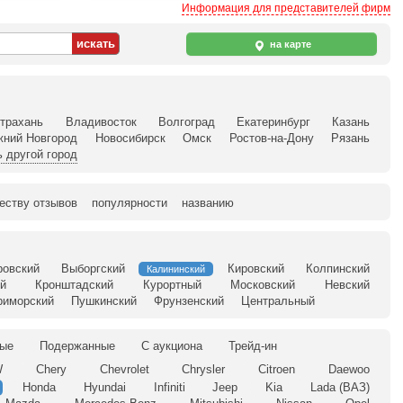
Информация для представителей фирм
на карте
трахань
Владивосток
Волгоград
Екатеринбург
Казань
жний Новгород
Новосибирск
Омск
Ростов-на-Дону
Рязань
 другой город
еству отзывов
популярности
названию
ровский
Выборгский
Кировский
Колпинский
Калининский
й
Кронштадский
Курортный
Московский
Невский
риморский
Пушкинский
Фрунзенский
Центральный
ые
Подержанные
С аукциона
Трейд-ин
W
Chery
Chevrolet
Chrysler
Citroen
Daewoo
Honda
Hyundai
Infiniti
Jeep
Kia
Lada (ВАЗ)