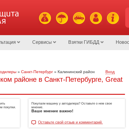
ащита
ля
льтация
Сервисы
Взятки ГИБДД
Новос
тодилеры
»
Санкт-Петербург
»
Калининский район
Вход
ком районе в Санкт-Петербурге, Great
пить
Покупали машину у автодилера? Оставьте о нем свое
м покупки.
мнение.
Ваше мнение важно!
Оставьте свой отзыв и комментарий.