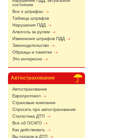
нарушение ПДД: актуальное
состояние
Все о штрафах
Таблица штрафов
Нарушения ПДД
Алкоголь за рулем
Изменения штрафов ПДД
Законодательство
Образцы и памятки
Это интересно
Автострахование
Автострахование
Европротокол
Страховые компании
Спросить про автострахование
Статистика ДТП
Все об ОСАГО
Как действовать
Вы попали в ДТП