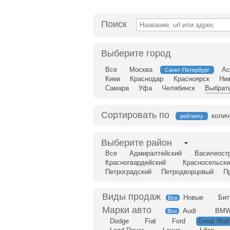
Поиск
Выберите город
Все
Москва
Ас
Санкт-Петербург
Киев
Краснодар
Красноярск
Ни
Самара
Уфа
Челябинск
Выбрать
Сортировать по
колич
рейтингу
Выберите район
Все
Адмиралтейский
Василеост
Красногвардейский
Красносельски
Петроградский
Петродворцовый
П
Новые
Бит
Все
Audi
BM
Все
Dodge
Fiat
Ford
Great Wall