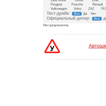
Land Rover
Lexus
Lifan
Peugeot
Porsche
Renault
Volkswagen
Volvo
ZAZ
ГА
Тест-драйв:
Все
Да
Нет
Официальный дилер:
Все
Д
Нет результатов.
Автошк