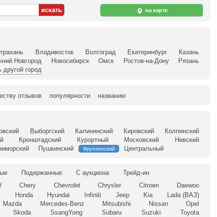
на карте
трахань
Владивосток
Волгоград
Екатеринбург
Казань
жний Новгород
Новосибирск
Омск
Ростов-на-Дону
Рязань
 другой город
еству отзывов
популярности
названию
овский
Выборгский
Калининский
Кировский
Колпинский
й
Кронштадский
Курортный
Московский
Невский
риморский
Пушкинский
Центральный
Фрунзенский
ые
Подержанные
С аукциона
Трейд-ин
W
Chery
Chevrolet
Chrysler
Citroen
Daewoo
l
Honda
Hyundai
Infiniti
Jeep
Kia
Lada (ВАЗ)
Mazda
Mercedes-Benz
Mitsubishi
Nissan
Opel
Skoda
SsangYong
Subaru
Suzuki
Toyota