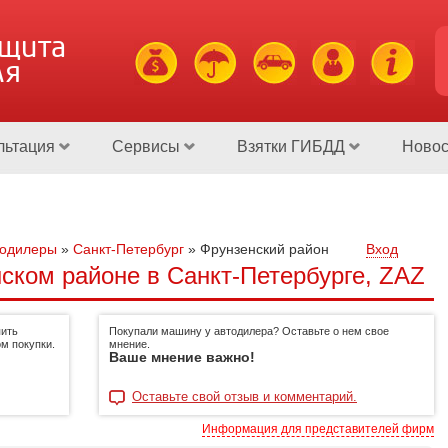
ащита
ля
льтация
Сервисы
Взятки ГИБДД
Новос
тодилеры
»
Санкт-Петербург
»
Фрунзенский район
Вход
ском районе в Санкт-Петербурге, ZAZ
пить
Покупали машину у автодилера? Оставьте о нем свое
м покупки.
мнение.
Ваше мнение важно!
Оставьте свой отзыв и комментарий.
Информация для представителей фирм