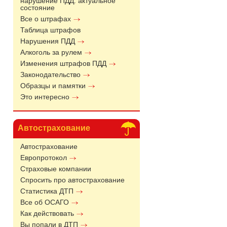
нарушение ПДД: актуальное
состояние
Все о штрафах
Таблица штрафов
Нарушения ПДД
Алкоголь за рулем
Изменения штрафов ПДД
Законодательство
Образцы и памятки
Это интересно
Автострахование
Автострахование
Европротокол
Страховые компании
Спросить про автострахование
Статистика ДТП
Все об ОСАГО
Как действовать
Вы попали в ДТП