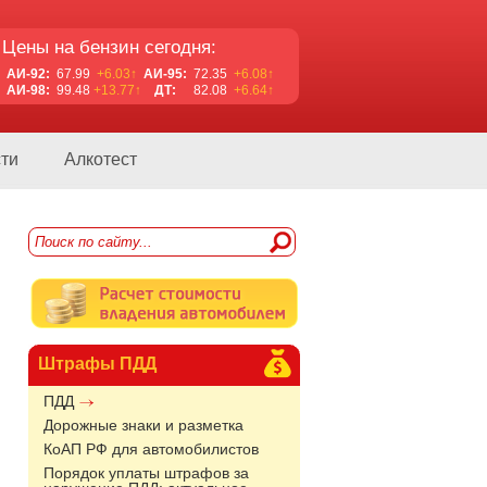
Цены на бензин сегодня:
АИ-92:
67.99
+6.03↑
АИ-95:
72.35
+6.08↑
АИ-98:
99.48
+13.77↑
ДТ:
82.08
+6.64↑
ти
Алкотест
Штрафы ПДД
ПДД
Дорожные знаки и разметка
КоАП РФ для автомобилистов
Порядок уплаты штрафов за