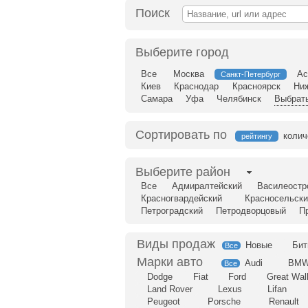
Поиск
Выберите город
Все
Москва
Ас
Санкт-Петербург
Киев
Краснодар
Красноярск
Ни
Самара
Уфа
Челябинск
Выбрать
Сортировать по
колич
рейтингу
Выберите район
Все
Адмиралтейский
Василеостр
Красногвардейский
Красносельски
Петроградский
Петродворцовый
П
Новые
Бит
Все
Audi
BM
Все
Dodge
Fiat
Ford
Great Wal
Land Rover
Lexus
Lifan
Peugeot
Porsche
Renault