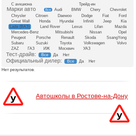
С аукциона
Трейд-ин
Audi
BMW
Chery
Chevrolet
Все
Chrysler
Citroen
Daewoo
Dodge
Fiat
Ford
Great Wall
Honda
Hyundai
Infiniti
Jeep
Kia
Lada (ВАЗ)
Land Rover
Lexus
Lifan
Mazda
Mercedes-Benz
Mitsubishi
Nissan
Opel
Peugeot
Porsche
Renault
Skoda
SsangYong
Subaru
Suzuki
Toyota
Volkswagen
Volvo
ZAZ
ГАЗ
ИЖ
Москвич
УАЗ
Тест-драйв:
Все
Да
Нет
Официальный дилер:
Все
Да
Нет
Нет результатов.
Автошколы в Ростове-на-Дону