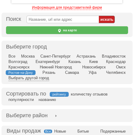
Информация для представителей фирм
Поиск
на карте
Выберите город
Все
Москва
Санкт-Петербург
Астрахань
Владивосток
Волгоград
Екатеринбург
Казань
Киев
Краснодар
Красноярск
Нижний Новгород
Новосибирск
Омск
Рязань
Самара
Уфа
Челябинск
Ростов-на-Дону
Выбрать другой город
Сортировать по
количеству отзывов
рейтингу
популярности
названию
Выберите район
Новые
Битые
Подержанные
Все