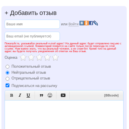
+
Добавить отзыв
или
Войти
Пожалуйста, указывайте реальный e-mail адрес! На данный адрес будет отправлено письмо с
активационной ссылкой. Комментарий появится на сайте только после перехода по этой
ссылке. Нам важно знать, что вы реальный человек, а не спам-бот. Кроме того на данный
адрес вы будете получать уведомления об ответах на Ваш отзыв.
Оценка
Положительный отзыв
Нейтральный отзыв
Отрицательный отзыв
Подписаться на рассылку






[BBcode]