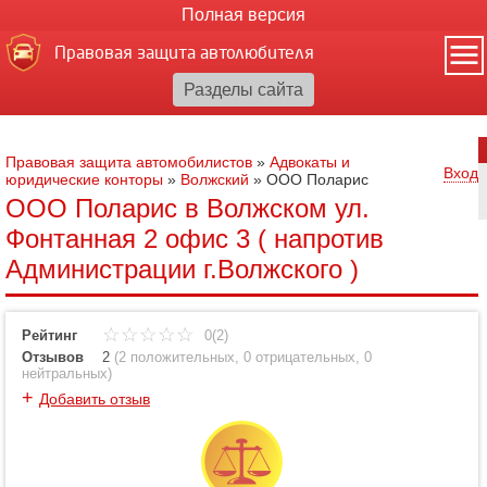
Полная версия
Правовая защита автолюбителя
Правовая защита автомобилистов
»
Адвокаты и
Вход
юридические конторы
»
Волжский
»
ООО Поларис
ООО Поларис в Волжском ул.
Фонтанная 2 офис 3 ( напротив
Администрации г.Волжского )
Рейтинг
0(2)
Отзывов
2
(
2 положительных
,
0 отрицательных
,
0
нейтральных
)
+
Добавить отзыв