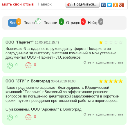
Отзывы
бавить свой отзыв
Наверх
Поделиться…
2
2
0
0
Все
Полезн
Положит
Отрицат
Нейтр
ООО "Паритет"
13.05.2012 15:49
Выражаю благодарность руководству фирмы Поларис и ее
сотрудникам за быстроту внесения изменений в мои уставные
документы! ООО «Паритет» Л.Серебряков
Ответить/дополнить отзыв
0
0
ООО "ЗТИ" г. Волгоград
30.04.2010 18:03
Наше предприятие выражает благодарность Юридической
компаниb "Поларис" г.Волжский за эффективное решение
вопросов по погашению дебиторской задолженности в короткие
сроки, путем проведения претензионной работы и переговоров.
С уважением, ООО "Арсенал" г. Волгоград
Ответить/дополнить отзыв
0
0