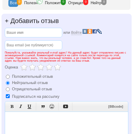
0
0
0
0
Все
Полезн
Положит
Отрицат
Нейтр
+
Добавить отзыв
или
Войти
Пожалуйста, указывайте реальный e-mail адрес! На данный адрес будет отправлено письмо с
активационной ссылкой. Комментарий появится на сайте только после перехода по этой
ссылке. Нам важно знать, что вы реальный человек, а не спам-бот. Кроме того на данный
адрес вы будете получать уведомления об ответах на Ваш отзыв.
Оценка
Положительный отзыв
Нейтральный отзыв
Отрицательный отзыв
Подписаться на рассылку






[BBcode]