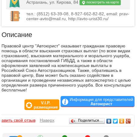
Астрахань, ул. Кирова, 84
посмотреть на карте
тел.: (8512) 63-39-08, 8-927-662-82-82, email: prav-
center-avto@mail.ru, http://avto-urist30.ru/
Описание
Правовой центр "Автоюрист" оказывает гражданам правовую
помощь в области взыскания страховых выплат (по всем видам
страхования), взыскания материального и морального ущерба,
оспаривания постановлений ГИБДД, а также в области
оформления заявлений на компенсациоые выплаты в
Российский Союз Автостраховщиков. Также, обратившись в
правовой центр, Вам может быть оказано содействие в
организации и проведении независимых автоэкспертиз с целью
определения размера причиненного ущерба. Все консультации
бесплатные!
Информация для представителей
V.I.P.
Автоюрист
размещение
Отзывы
бавить свой отзыв
Наверх
Поделиться…