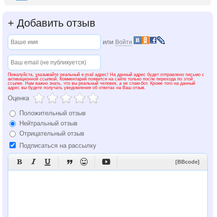
+
Добавить отзыв
или
Войти
Пожалуйста, указывайте реальный e-mail адрес! На данный адрес будет отправлено письмо с
активационной ссылкой. Комментарий появится на сайте только после перехода по этой
ссылке. Нам важно знать, что вы реальный человек, а не спам-бот. Кроме того на данный
адрес вы будете получать уведомления об ответах на Ваш отзыв.
Оценка
Положительный отзыв
Нейтральный отзыв
Отрицательный отзыв
Подписаться на рассылку






[BBcode]