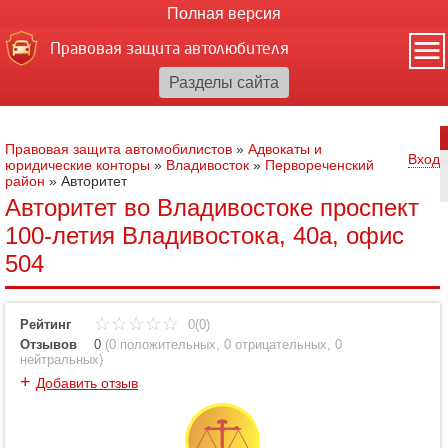
Полная версия
Правовая защита автолюбителя
Правовая защита автомобилистов
»
Адвокаты и
Вход
юридические конторы
»
Владивосток
»
Первореченский
район
»
Авторитет
Авторитет во Владивостоке проспект
100-летия Владивостока, 40а, офис
504
Рейтинг
0(0)
Отзывов
0
(
0 положительных
,
0 отрицательных
,
0
нейтральных
)
+
Добавить отзыв