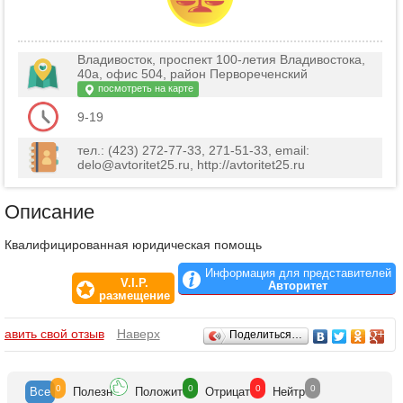
Владивосток, проспект 100-летия Владивостока,
40а, офис 504, район Первореченский
посмотреть на карте
9-19
тел.: (423) 272-77-33, 271-51-33, email:
delo@avtoritet25.ru, http://avtoritet25.ru
Описание
Квалифицированная юридическая помощь
Информация для представителей
V.I.P.
Авторитет
размещение
Отзывы
бавить свой отзыв
Наверх
Поделиться…
0
0
0
0
Все
Полезн
Положит
Отрицат
Нейтр