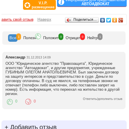
V.I.P.
АВТОАДВОКАТ
размещение
Отзывы
бавить свой отзыв
Наверх
Поделиться…
1
0
0
1
Все
Полезн
Положит
Отрицат
Нейтр
Александр
31.12.2013 14:09
ООО "Юридическое агентство "Правозащита", Юридическое
агентство "Автоадвокат", и другие предприятия, учрежденные
ГУБИНЫМ ОЛЕГОМ АНАТОЛЬЕВИЧЕМ. Был заключен договор
на защиту интересов и представительство в суде. Деньги по
договору оплачены. В суд не явился, на телефонные звонки не
отвечает (телефон либо выключен, либо поставлен запрет на
номер). Есть информация, что переехал на жительство в другой
регион.
Ответить/дополнить отзыв
0
0
+
Добавить отзыв