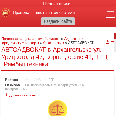
Полная версия
Правовая защита автолюбителя
Правовая защита автомобилистов
»
Адвокаты и
Вход
юридические конторы
»
Архангельск
»
АВТОАДВОКАТ
АВТОАДВОКАТ в Архангельске ул.
Урицкого, д.47, корп.1, офис 41, ТТЦ
"Рембыттехника"
Рейтинг
0(1)
Отзывов
1
(
0 положительных
,
0 отрицательных
,
1
нейтральных
)
+
Добавить отзыв