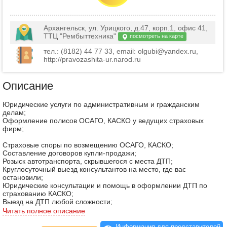
Архангельск, ул. Урицкого, д.47, корп.1, офис 41,
ТТЦ "Рембыттехника"
посмотреть на карте
тел.: (8182) 44 77 33, email: olgubi@yandex.ru,
http://pravozashita-ur.narod.ru
Описание
Юридические услуги по административным и гражданским
делам;
Оформление полисов ОСАГО, КАСКО у ведущих страховых
фирм;
Страховые споры по возмещению ОСАГО, КАСКО;
Составление договоров купли-продажи;
Розыск автотранспорта, скрывшегося с места ДТП;
Круглосуточный выезд консультантов на место, где вас
остановили;
Юридические консультации и помощь в оформлении ДТП по
страхованию КАСКО;
Выезд на ДТП любой сложности;
Представление интересов в судах.
Читать полное описание
Информация для представителей