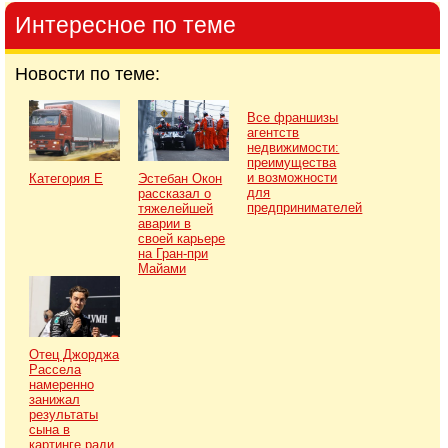
Интересное по теме
Новости по теме:
Все франшизы
агентств
недвижимости:
преимущества
и возможности
Категория Е
Эстебан Окон
для
рассказал о
предпринимателей
тяжелейшей
аварии в
своей карьере
на Гран-при
Майами
Отец Джорджа
Рассела
намеренно
занижал
результаты
сына в
картинге ради