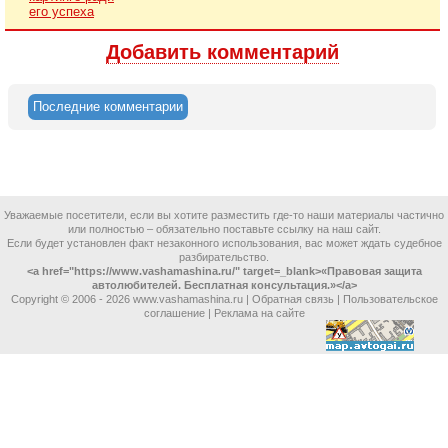
его успеха
Добавить комментарий
Последние комментарии
Уважаемые посетители, если вы хотите разместить где-то наши материалы частично
или полностью – обязательно поставьте ссылку на наш сайт.
Если будет установлен факт незаконного использования, вас может ждать судебное
разбирательство.
<a href="https://www.vashamashina.ru/" target=_blank>«Правовая защита
автолюбителей. Бесплатная консультация.»</a>
Copyright © 2006 -
2026 www.vashamashina.ru |
Обратная связь
|
Пользовательское
соглашение
|
Реклама на сайте