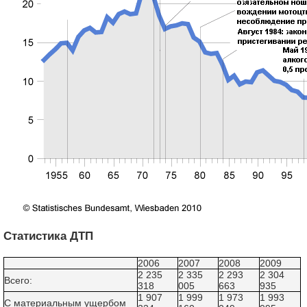
Статистика ДТП
2006
2007
2008
2009
2 235
2 335
2 293
2 304
Всего:
318
005
663
935
1 907
1 999
1 973
1 993
С материальным ущербом