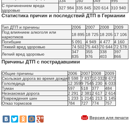
334
160
049
995
С причинением вреда
327 984
335 845
320 614
310 940
здоровью
Статистика причин и последствий ДТП в Германии
Тип ДТП и причины
2006
2007
2008
2009
Под влиянием алкоголя или
18 895
18 725
18 205
17 106
наркотиков
Погибшие
5 091
4 949
4 477
4 160
Тяжкий вред здоровью
74 502
75 443
70 644
72 578
347
355
338
397
Легкий вред здоровью
835
976
403
866
Причины ДТП с пострадавшими
Общие причины
2006
2007
2008
2009
Скользкая дорога во время дождя
8 598
7 837
10 032
8 672
Гололедица
12 359
9 754
5 230
6 033
Туман
597
518
377
484
Незнакомая дорога
2 291
2 381
2 617
2 614
Повреждения шин
1 233
1 214
1 213
1 145
Отказ тормозов
784
727
774
757
Версия для печати