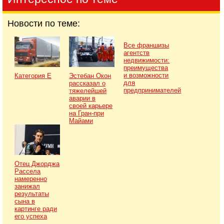
Новости по теме:
Все франшизы
агентств
недвижимости:
преимущества
и возможности
Категория Е
Эстебан Окон
для
рассказал о
предпринимателей
тяжелейшей
аварии в
своей карьере
на Гран-при
Майами
Отец Джорджа
Рассела
намеренно
занижал
результаты
сына в
картинге ради
его успеха