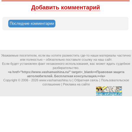
Добавить комментарий
Последние комментарии
Уважаемые посетители, если вы хотите разместить где-то наши материалы частично
или полностью – обязательно поставьте ссылку на наш сайт.
Если будет установлен факт незаконного использования, вас может ждать судебное
разбирательство.
<a href="https://www.vashamashina.ru/" target=_blank>«Правовая защита
автолюбителей. Бесплатная консультация.»</a>
Copyright © 2006 -
2026 www.vashamashina.ru |
Обратная связь
|
Пользовательское
соглашение
|
Реклама на сайте