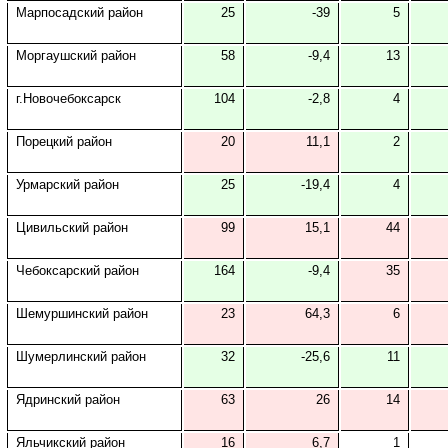
Марпосадский район
25
-39
5
Моргаушский район
58
-9,4
13
г.Новочебоксарск
104
-2,8
4
Порецкий район
20
11,1
2
Урмарский район
25
-19,4
4
Цивильский район
99
15,1
44
Чебоксарский район
164
-9,4
35
Шемуршинский район
23
64,3
6
Шумерлинский район
32
-25,6
11
Ядринский район
63
26
14
Яльчикский район
16
6,7
1