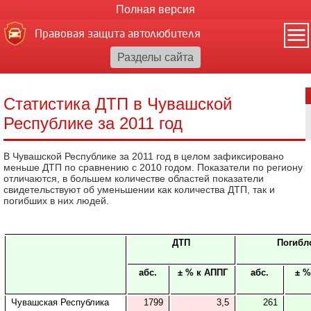
Полная версия
Правовая защита автолюбителя
Статистика ДТП в Чувашской
Республике за 2011 год
В Чувашской Республике за 2011 год в целом зафиксировано
меньше ДТП по сравнению с 2010 годом. Показатели по региону
отличаются, в большем количестве областей показатели
свидетельствуют об уменьшении как количества ДТП, так и
погибших в них людей.
ДТП
Погибл
абс.
± % к АППГ
абс.
± %
Чувашская Республика
1799
3,5
261