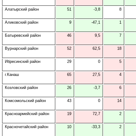
Алатырский район
51
-3,8
8
Аликовский район
9
-47,1
1
Батыревский район
46
9,5
7
Вурнарский район
52
62,5
18
Ибресинский район
29
0
5
г.Канаш
65
27,5
4
Козловский район
26
-3,7
6
Комсомольский район
43
0
14
Красноармейский район
19
72,7
2
Красночетайский район
10
-33,3
2