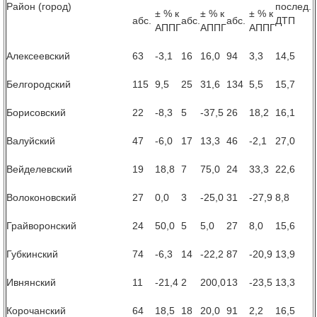
Район (город)
послед.
± % к
± % к
± % к
абс.
абс.
абс.
ДТП
АППГ
АППГ
АППГ
Алексеевский
63
-3,1
16
16,0
94
3,3
14,5
Белгородский
115
9,5
25
31,6
134
5,5
15,7
Борисовский
22
-8,3
5
-37,5
26
18,2
16,1
Валуйский
47
-6,0
17
13,3
46
-2,1
27,0
Вейделевский
19
18,8
7
75,0
24
33,3
22,6
Волоконовский
27
0,0
3
-25,0
31
-27,9
8,8
Грайворонский
24
50,0
5
5,0
27
8,0
15,6
Губкинский
74
-6,3
14
-22,2
87
-20,9
13,9
Ивнянский
11
-21,4
2
200,0
13
-23,5
13,3
Корочанский
64
18,5
18
20,0
91
2,2
16,5