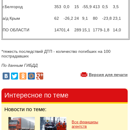
г.Белгород
353
0,0
15
-55,9
413
0,5
3,5
а/д Крым
62
-26,2
24
9,1
80
-23,8
23,1
ПО ОБЛАСТИ
1470
1,4
289
15,1
1779
-1,8
14,0
*тяжесть последствий ДТП - количество погибших на 100
пострадавших
По данным ГИБДД
Версия для печати
Интересное по теме
Новости по теме:
Все франшизы
агентств