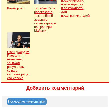
недвижимости:
преимущества
и возможности
Категория Е
Эстебан Окон
для
рассказал о
предпринимателей
тяжелейшей
аварии в
своей карьере
на Гран-при
Майами
Отец Джорджа
Рассела
намеренно
занижал
результаты
сына в
картинге ради
его успеха
Добавить комментарий
Последние комментарии