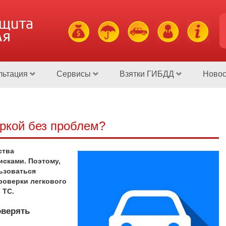
ащита
ля
льтация
Сервисы
Взятки ГИБДД
Новос
еркой без проблем?
ства
сками. Поэтому,
ьзоваться
роверки легкового
 ТС.
оверять