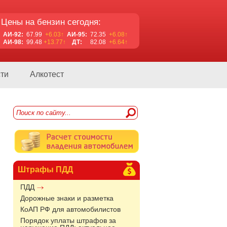
Цены на бензин сегодня:
АИ-92:
67.99
+6.03↑
АИ-95:
72.35
+6.08↑
АИ-98:
99.48
+13.77↑
ДТ:
82.08
+6.64↑
ти
Алкотест
Штрафы ПДД
ПДД
Дорожные знаки и разметка
КоАП РФ для автомобилистов
Порядок уплаты штрафов за