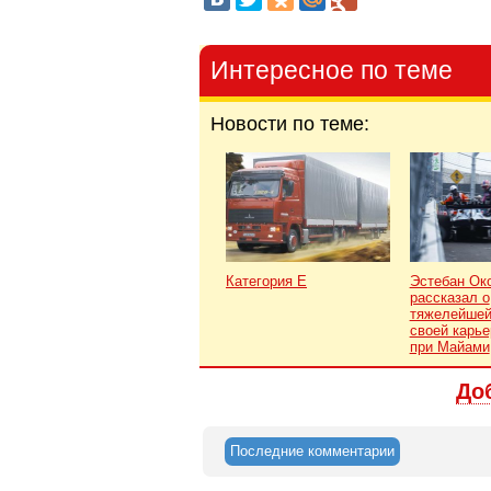
Интересное по теме
Новости по теме:
Категория Е
Эстебан Ок
рассказал о
тяжелейшей
своей карье
при Майами
До
Последние комментарии