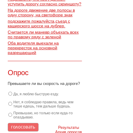
уступить дорогу согласно скриншоту?
На дороге движение две полосы в
одну сторону, на светофоре знак
подскажите пожалуйста,съезд с
каширского шоссе на дублер.
Считается ли маневр объехать всех
по правому ряду с зеленой
Оба водителя выехали на
перекресток на основной
разрешающий
Опрос
Превышаете ли вы скорость на дороге?
Да, я люблю быструю езду.
Нет, я соблюдаю правила, ведь чем
тише едешь, тем дальше будешь.
Превышаю, но только если куда-то
опаздываю.
Результаты
Архив опросов