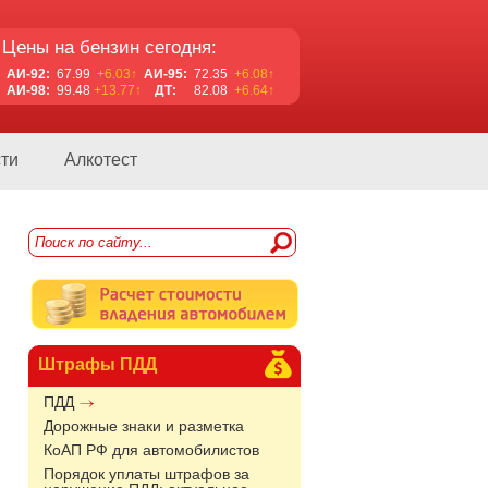
Цены на бензин сегодня:
АИ-92:
67.99
+6.03↑
АИ-95:
72.35
+6.08↑
АИ-98:
99.48
+13.77↑
ДТ:
82.08
+6.64↑
ти
Алкотест
Штрафы ПДД
ПДД
Дорожные знаки и разметка
КоАП РФ для автомобилистов
Порядок уплаты штрафов за