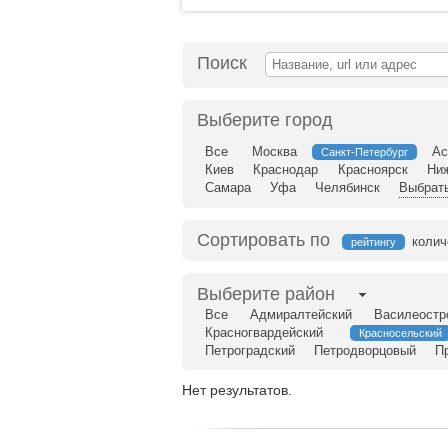
Поиск
Выберите город
Все
Москва
Ас
Санкт-Петербург
Киев
Краснодар
Красноярск
Ни
Самара
Уфа
Челябинск
Выбрать
Сортировать по
колич
рейтингу
Выберите район
Все
Адмиралтейский
Василеостр
Красногвардейский
Красносельский
Петроградский
Петродворцовый
П
Нет результатов.