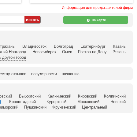
Информация для представителей фирм
на карте
трахань
Владивосток
Волгоград
Екатеринбург
Казань
жний Новгород
Новосибирск
Омск
Ростов-на-Дону
Рязань
 другой город
еству отзывов
популярности
названию
овский
Выборгский
Калининский
Кировский
Колпинский
Кронштадский
Курортный
Московский
Невский
риморский
Пушкинский
Фрунзенский
Центральный