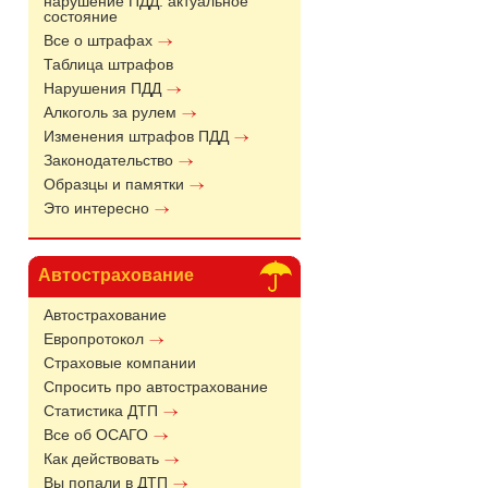
нарушение ПДД: актуальное
состояние
Все о штрафах
Таблица штрафов
Нарушения ПДД
Алкоголь за рулем
Изменения штрафов ПДД
Законодательство
Образцы и памятки
Это интересно
Автострахование
Автострахование
Европротокол
Страховые компании
Спросить про автострахование
Статистика ДТП
Все об ОСАГО
Как действовать
Вы попали в ДТП