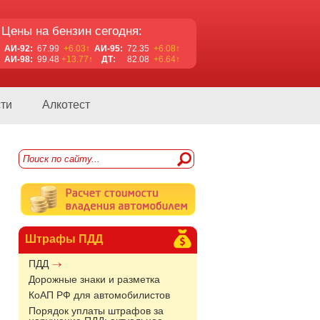
Цены на бензин сегодня:
АИ-92:
67.99
+6.03↑
АИ-95:
72.35
+6.08↑
АИ-98:
99.48
+13.77↑
ДТ:
82.08
+6.64↑
ти
Алкотест
Штрафы ПДД
ПДД
Дорожные знаки и разметка
КоАП РФ для автомобилистов
Порядок уплаты штрафов за