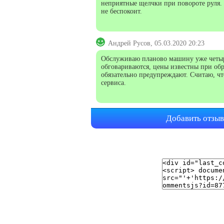
неприятные щелчки при повороте руля.
не беспокоит.
Андрей Русов, 05.03.2020 20:23
Обслуживаю планово машину уже четыре 
обговариваются, цены известны при обр
обязательно предупреждают. Считаю, что
сервиса.
Добавить отзыв