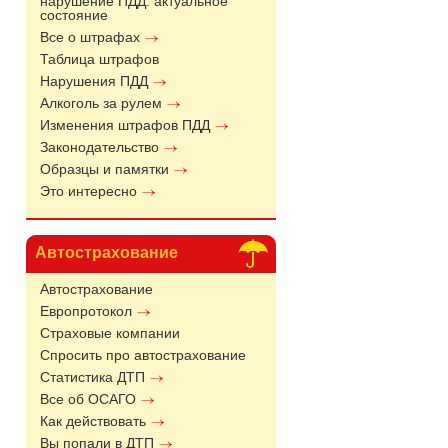
нарушение ПДД: актуальное
состояние
Все о штрафах
Таблица штрафов
Нарушения ПДД
Алкоголь за рулем
Изменения штрафов ПДД
Законодательство
Образцы и памятки
Это интересно
Автострахование
Автострахование
Европротокол
Страховые компании
Спросить про автострахование
Статистика ДТП
Все об ОСАГО
Как действовать
Вы попали в ДТП