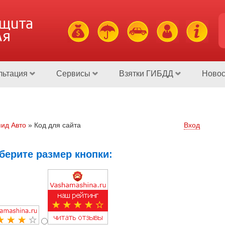
ащита
ля
льтация
Сервисы
Взятки ГИБДД
Новос
ид Авто
»
Код для сайта
Вход
берите размер кнопки: