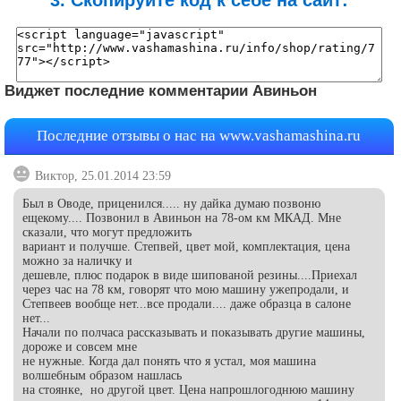
3. Скопируйте код к себе на сайт:
Виджет последние комментарии Авиньон
Последние отзывы о нас на
www.vashamashina.ru
Виктор, 25.01.2014 23:59
Был в Оводе, приценился..... ну дайка думаю позвоню
ещекому.... Позвонил в Авиньон на 78-ом км МКАД. Мне
сказали, что могут предложить
вариант и получше. Степвей, цвет мой, комплектация, цена
можно за наличку и
дешевле, плюс подарок в виде шипованой резины....Приехал
через час на 78 км, говорят что мою машину ужепродали, и
Степвеев вообще нет...все продали.... даже образца в салоне
нет...
Начали по полчаса рассказывать и показывать другие машины,
дороже и совсем мне
не нужные. Когда дал понять что я устал, моя машина
волшебным образом нашлась
на стоянке, но другой цвет. Цена напрошлогоднюю машину