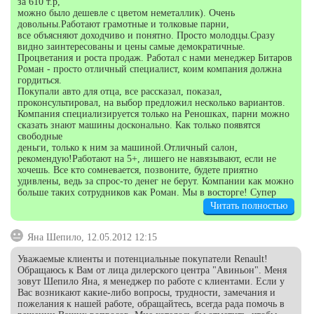
за 610 т.р,
можно было дешевле с цветом неметаллик). Очень
довольны.Работают грамотные и толковые парни,
все объясняют доходчиво и понятно. Просто молодцы.Сразу
видно заинтересованы и цены самые демократичные.
Процветания и роста продаж. Работал с нами менеджер Битаров
Роман - просто отличный специалист, коим компания должна
гордиться.
Покупали авто для отца, все рассказал, показал,
проконсультировал, на выбор предложил несколько вариантов.
Компания специализируется только на Реношках, парни можно
сказать знают машины досконально. Как только появятся
свободные
деньги, только к ним за машиной.Отличный салон,
рекомендую!Работают на 5+, лишего не навязывают, если не
хочешь. Все кто сомневается, позвоните, будете приятно
удивлены, ведь за спрос-то денег не берут. Компании как можно
больше таких сотрудников как Роман. Мы в восторге! Супер
Читать полностью
Яна Шепило, 12.05.2012 12:15
Уважаемые клиенты и потенциальные покупатели Renault!
Обращаюсь к Вам от лица дилерского центра "Авиньон". Меня
зовут Шепило Яна, я менеджер по работе с клиентами. Если у
Вас возникают какие-либо вопросы, трудности, замечания и
пожелания к нашей работе, обращайтесь, всегда рада помочь в