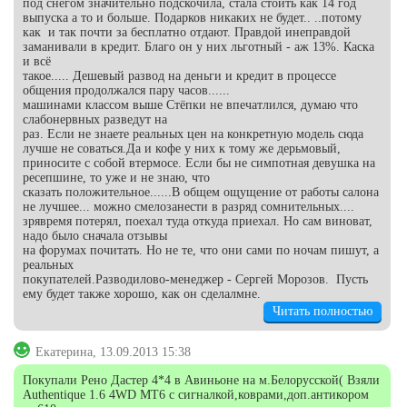
под снегом значительно подскочила, стала стоить как 14 год
выпуска а то и больше. Подарков никаких не будет.. ..потому
как и так почти за бесплатно отдают. Правдой инеправдой
заманивали в кредит. Благо он у них льготный - аж 13%. Каска
и всё
такое..... Дешевый развод на деньги и кредит в процессе
общения продолжался пару часов......
машинами классом выше Стёпки не впечатлился, думаю что
слабонервных разведут на
раз. Если не знаете реальных цен на конкретную модель сюда
лучше не соваться.Да и кофе у них к тому же дерьмовый,
приносите с собой втермосе. Если бы не симпотная девушка на
ресепшине, то уже и не знаю, что
сказать положительное......В общем ощущение от работы салона
не лучшее... можно смелозанести в разряд сомнительных....
зрявремя потерял, поехал туда откуда приехал. Но сам виноват,
надо было сначала отзывы
на форумах почитать. Но не те, что они сами по ночам пишут, а
реальных
покупателей.Разводилово-менеджер - Сергей Морозов. Пусть
ему будет также хорошо, как он сделалмне.
Читать полностью
Екатерина, 13.09.2013 15:38
Покупали Рено Дастер 4*4 в Авиньоне на м.Белорусской( Взяли
Authentique 1.6 4WD MT6 с сигналкой,коврами,доп.антикором