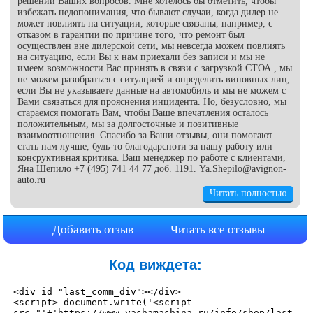
решении Ваших вопросов. Мне хотелось бы отметить, чтобы
избежать недопонимания, что бывают случаи, когда дилер не
может повлиять на ситуации, которые связаны, например, с
отказом в гарантии по причине того, что ремонт был
осуществлен вне дилерской сети, мы невсегда можем повлиять
на ситуацию, если Вы к нам приехали без записи и мы не
имеем возможности Вас принять в связи с загрузкой СТОА , мы
не можем разобраться с ситуацией и определить виновных лиц,
если Вы не указываете данные на автомобиль и мы не можем с
Вами связаться для прояснения инцидента. Но, безусловно, мы
стараемся помогать Вам, чтобы Ваше впечатления осталось
положительным, мы за долгосточные и позитивные
взаимоотношения. Спасибо за Ваши отзывы, они помогают
стать нам лучше, будь-то благодарсноти за нашу работу или
консруктивная критика. Ваш менеджер по работе с клиентами,
Яна Шепило +7 (495) 741 44 77 доб. 1191. Ya.Shepilo@avignon-
auto.ru
Читать полностью
Добавить отзыв
Читать все отзывы
Код виждета: