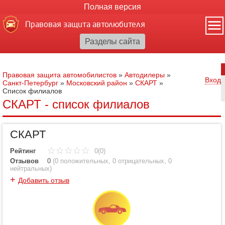
Полная версия
Правовая защита автолюбителя
Правовая защита автомобилистов
»
Автодилеры
»
Вход
Санкт-Петербург
»
Московский район
»
СКАРТ
»
Cписок филиалов
СКАРТ - список филиалов
СКАРТ
Рейтинг
0(0)
Отзывов
0
(
0 положительных
,
0 отрицательных
,
0
нейтральных
)
+
Добавить отзыв