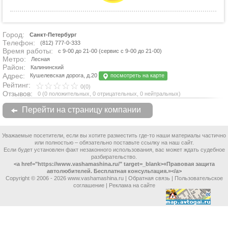
Город:
Санкт-Петербург
Телефон:
(812) 777-0-333
Время работы:
с 9-00 до 21-00 (сервис с 9-00 до 21-00)
Метро:
Лесная
Район:
Калининский
Адрес:
Кушелевская дорога, д.20
посмотреть на карте
Рейтинг:
0(0)
Отзывов:
0
(
0 положительных
,
0 отрицательных
,
0 нейтральных
)
Перейти на страницу компании
Уважаемые посетители, если вы хотите разместить где-то наши материалы частично
или полностью – обязательно поставьте ссылку на наш сайт.
Если будет установлен факт незаконного использования, вас может ждать судебное
разбирательство.
<a href="https://www.vashamashina.ru/" target=_blank>«Правовая защита
автолюбителей. Бесплатная консультация.»</a>
Copyright © 2006 -
2026 www.vashamashina.ru |
Обратная связь
|
Пользовательское
соглашение
|
Реклама на сайте