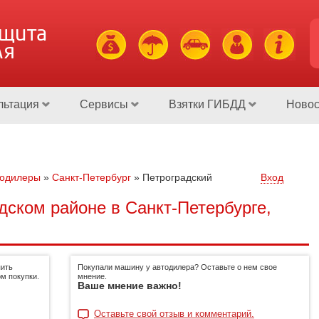
ащита
ля
льтация
Сервисы
Взятки ГИБДД
Новос
тодилеры
»
Санкт-Петербург
»
Петроградский
Вход
дском районе в Санкт-Петербурге,
пить
Покупали машину у автодилера? Оставьте о нем свое
м покупки.
мнение.
Ваше мнение важно!
Оставьте свой отзыв и комментарий.