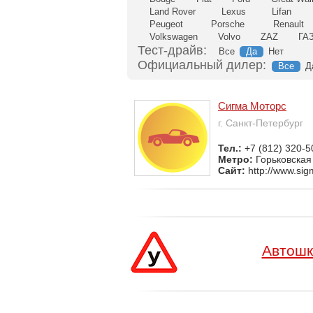
Land Rover
Lexus
Lifan
Peugeot
Porsche
Renault
Volkswagen
Volvo
ZAZ
ГА
Тест-драйв:
Все
Да
Нет
Официальный дилер:
Все
Д
Сигма Моторс
г. Санкт-Петербург
Тел.:
+7 (812) 320-5
Метро:
Горьковская
Сайт:
http://www.si
Автошк