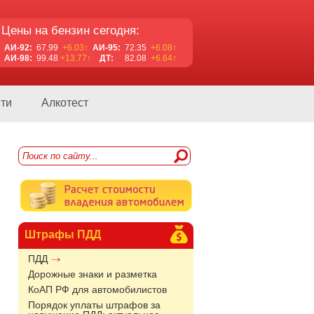
Цены на бензин сегодня:
АИ-92:
67.99
+6.03↑
АИ-95:
72.35
+6.08↑
АИ-98:
99.48
+13.77↑
ДТ:
82.08
+6.64↑
ти
Алкотест
Штрафы ПДД
ПДД
Дорожные знаки и разметка
КоАП РФ для автомобилистов
Порядок уплаты штрафов за