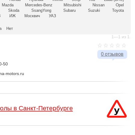
Mazda
Mercedes-Benz
Mitsubishi
Nissan
Opel
Skoda
SsangYong
Subaru
Suzuki
Toyota
З
ИЖ
Москвич
УАЗ
а
Нет
1—1 из 1.
0 отзывов
0-50
gma-motors.ru
олы в Санкт-Петербурге