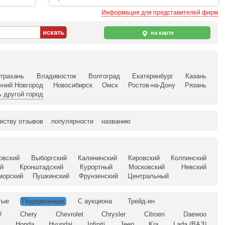
Информация для представителей фирм
на карте
трахань
Владивосток
Волгоград
Екатеринбург
Казань
жний Новгород
Новосибирск
Омск
Ростов-на-Дону
Рязань
 другой город
еству отзывов
популярности
названию
овский
Выборгский
Калининский
Кировский
Колпинский
й
Кронштадский
Курортный
Московский
Невский
морский
Пушкинский
Фрунзенский
Центральный
тые
Подержанные
С аукциона
Трейд-ин
W
Chery
Chevrolet
Chrysler
Citroen
Daewoo
l
Honda
Hyundai
Infiniti
Jeep
Kia
Lada (ВАЗ)