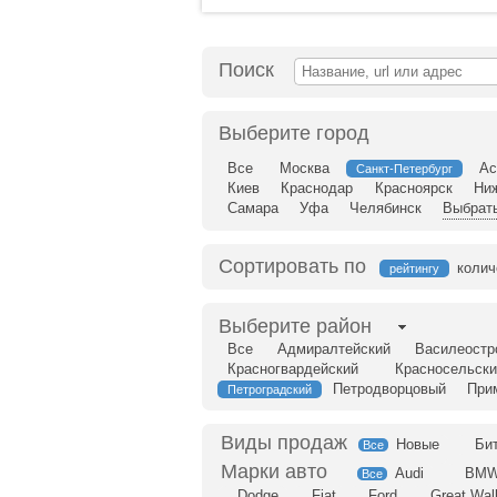
Поиск
Выберите город
Все
Москва
Ас
Санкт-Петербург
Киев
Краснодар
Красноярск
Ни
Самара
Уфа
Челябинск
Выбрать
Сортировать по
колич
рейтингу
Выберите район
Все
Адмиралтейский
Василеостр
Красногвардейский
Красносельски
Петродворцовый
При
Петроградский
Новые
Би
Все
Audi
BM
Все
Dodge
Fiat
Ford
Great Wal