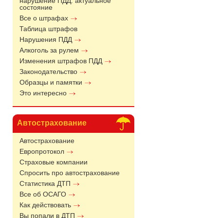
нарушение ПДД: актуальное
состояние
Все о штрафах
Таблица штрафов
Нарушения ПДД
Алкоголь за рулем
Изменения штрафов ПДД
Законодательство
Образцы и памятки
Это интересно
Автострахование
Автострахование
Европротокол
Страховые компании
Спросить про автострахование
Статистика ДТП
Все об ОСАГО
Как действовать
Вы попали в ДТП