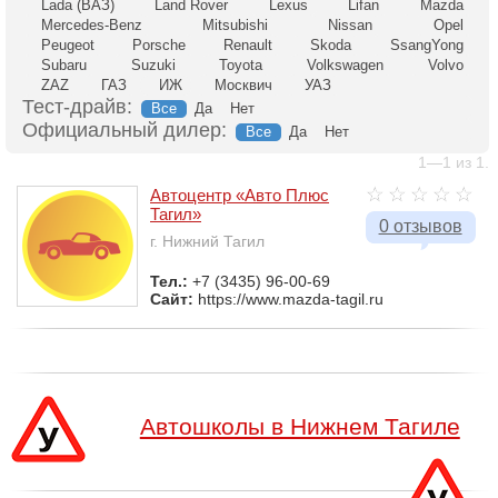
Lada (ВАЗ)
Land Rover
Lexus
Lifan
Mazda
Mercedes-Benz
Mitsubishi
Nissan
Opel
Peugeot
Porsche
Renault
Skoda
SsangYong
Subaru
Suzuki
Toyota
Volkswagen
Volvo
ZAZ
ГАЗ
ИЖ
Москвич
УАЗ
Тест-драйв:
Все
Да
Нет
Официальный дилер:
Все
Да
Нет
1—1 из 1.
Автоцентр «Авто Плюс
Тагил»
0 отзывов
г. Нижний Тагил
Тел.:
+7 (3435) 96-00-69
Сайт:
https://www.mazda-tagil.ru
Автошколы в Нижнем Тагиле