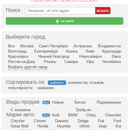
Поиск
на карте
Выберите город
Все
Москва
Санкт-Петербург
Астрахань
Владивосток
Волгоград
Екатеринбург
Казань
Киев
Краснодар
Красноярск
Нижний Новгород
Новосибирск
Омск
Ростов-на-Дону
Рязань
Самара
Уфа
Челябинск
Выбрать другой город
Сортировать по
количеству отзывов
рейтингу
популярности
названию
Новые
Битые
Подержанные
Все
С аукциона
Трейд-ин
Audi
BMW
Chery
Chevrolet
Все
Chrysler
Citroen
Daewoo
Dodge
Fiat
Ford
Great Wall
Honda
Hyundai
Infiniti
Jeep
Kia