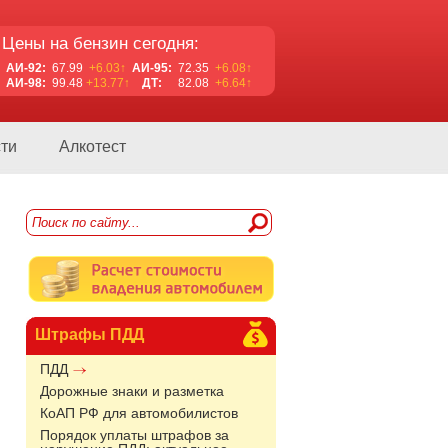
Цены на бензин сегодня:
АИ-92:
67.99
+6.03↑
АИ-95:
72.35
+6.08↑
АИ-98:
99.48
+13.77↑
ДТ:
82.08
+6.64↑
ти
Алкотест
Штрафы ПДД
ПДД
Дорожные знаки и разметка
КоАП РФ для автомобилистов
Порядок уплаты штрафов за