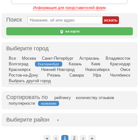
Информация для представителей фирм
Поиск
на карте
Выберите город
Все
Москва
Санкт-Петербург
Астрахань
Владивосток
Волгоград
Казань
Киев
Краснодар
Екатеринбург
Красноярск
Нижний Новгород
Новосибирск
Омск
Ростов-на-Дону
Рязань
Самара
Уфа
Челябинск
Выбрать другой город
Сортировать по
рейтингу
количеству отзывов
популярности
названию
Выберите район
«
‹
1
2
›
»