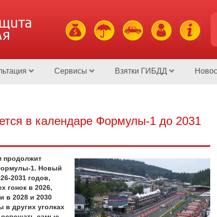
ащита
ля
льтация
Сервисы
Взятки ГИБДД
Новос
нется в календаре Формулы-1 до 2031
м продолжит
Формулы-1. Новый
26-2031 годов,
 гонок в 2026,
и в 2028 и 2030
ы в других уголках
о освещать самые