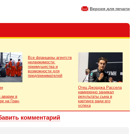
Версия для печати
Все франшизы агентств
недвижимости:
преимущества и
возможности для
предпринимателей
он
Отец Джорджа Рассела
намеренно занижал
 аварии в
результаты сына в
ре на Гран-
картинге ради его
успеха
бавить комментарий