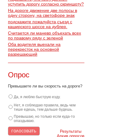
уступить дорогу согласно скриншоту?
На дороге движение две полосы в
одну сторону, на светофоре знак
подскажите пожалуйста,съезд с
каширского шоссе на дублер.
Считается ли маневр объехать всех
по правому ряду с зеленой
Оба водителя выехали на
перекресток на основной
разрешающий
Опрос
Превышаете ли вы скорость на дороге?
Да, я люблю быструю езду.
Нет, я соблюдаю правила, ведь чем
тише едешь, тем дальше будешь.
Превышаю, но только если куда-то
опаздываю.
Результаты
Архив опросов