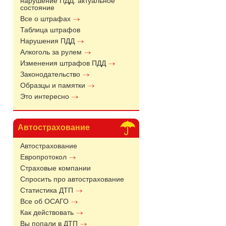
нарушение ПДД: актуальное
состояние
Все о штрафах
Таблица штрафов
Нарушения ПДД
Алкоголь за рулем
Изменения штрафов ПДД
Законодательство
Образцы и памятки
Это интересно
Автострахование
Автострахование
Европротокол
Страховые компании
Спросить про автострахование
Статистика ДТП
Все об ОСАГО
Как действовать
Вы попали в ДТП