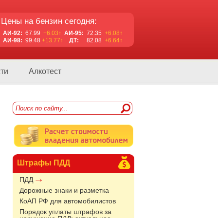
Цены на бензин сегодня:
АИ-92:
67.99
+6.03↑
АИ-95:
72.35
+6.08↑
АИ-98:
99.48
+13.77↑
ДТ:
82.08
+6.64↑
ти
Алкотест
Штрафы ПДД
ПДД
Дорожные знаки и разметка
КоАП РФ для автомобилистов
Порядок уплаты штрафов за