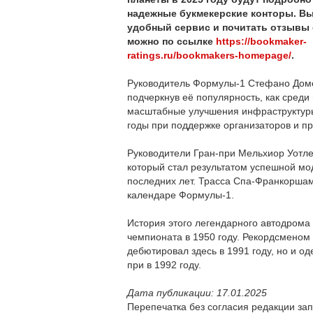
надежные букмекерские конторы. В
удобный сервис и почитать отзывы 
можно по ссылке
https://bookmaker-
ratings.ru/bookmakers-homepage/
.
Руководитель Формулы-1 Стефано Доме
подчеркнув её популярность, как среди
масштабные улучшения инфраструктуры
годы при поддержке организаторов и п
Руководители Гран-при Мельхиор Уотле
который стал результатом успешной м
последних лет. Трасса Спа-Франкоршам
календаре Формулы-1.
История этого легендарного автодрома 
чемпионата в 1950 году. Рекордсменом
дебютировал здесь в 1991 году, но и о
при в 1992 году.
Дата публикации: 17.01.2025
Перепечатка без согласия редакции за