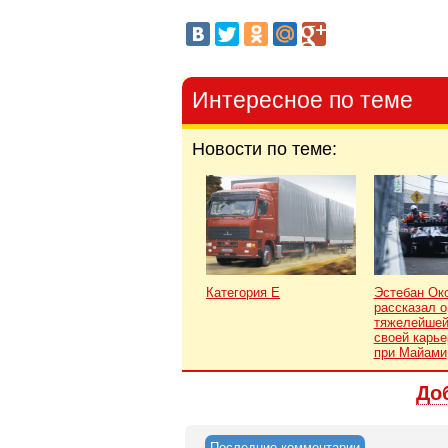
Интересное по теме
Новости по теме:
Категория Е
Эстебан Ок
рассказал о
тяжелейшей
своей карье
при Майами
До
Последние комментарии