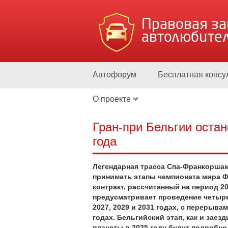
Правовая з
автолюбите
Автофорум
Бесплатная консу
О проекте
Гран-при Бельгии оста
года
Легендарная трасса Спа-Франкорша
принимать этапы чемпионата мира 
контракт, рассчитанный на период 20
предусматривает проведение четырех
2027, 2029 и 2031 годах, с перерывам
годах. Бельгийский этап, как и заезд
планеты в 2025 году будут подробн