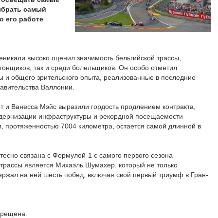
ыбрать самый
о его работе
никали высоко оценил значимость бельгийской трассы,
 гонщиков, так и среди болельщиков. Он особо отметил
 и общего зрительского опыта, реализованные в последние
равительства Валлонии.
т и Ванесса Мэйс выразили гордость продлением контракта,
одернизации инфраструктуры и рекордной посещаемости
, протяженностью 7004 километра, остается самой длинной в
тесно связана с Формулой-1 с самого первого сезона
 трассы является Михаэль Шумахер, который не только
держал на ней шесть побед, включая свой первый триумф в Гран-
прещена.