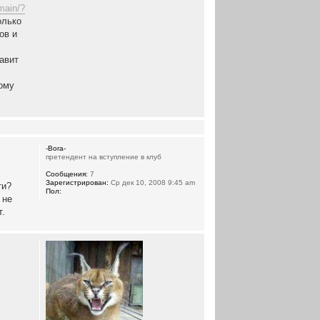
main/?
олько
ов и
авит
ному
-Bora-
претендент на вступление в клуб
Сообщения:
7
Зарегистрирован:
Ср дек 10, 2008 9:45 am
ти?
Пол:
 не
т.