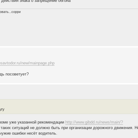
 действия знака о запрещение обгона
вать...сорри
osavtodor.ru/new/mainpage.php
дь посоветует?
угу
кроме уже указанной рекомендации
http://www.gibdd.ru/news/main/?
о таких ситуаций не должно быть при организации дорожного движения. Н
 чужие ошибки несёт водитель.