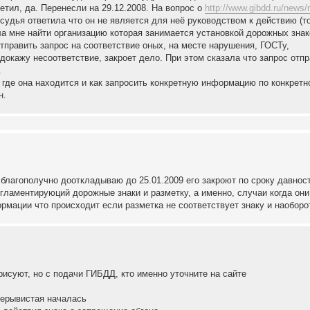
етил, да. Перенесли на 29.12.2008. На вопрос о
http://www.gibdd.ru/news/
судья ответила что он не является для неё руководством к действию (т
а мне найти организацию которая занимается установкой дорожных знак
тправить запрос на соответствие оных, на месте нарушения, ГОСТу,
докажу несоответствие, закроет дело. При этом сказала что запрос отпр
.
я, где она находится и как запросить конкретную информацию по конкрет
н.
к благополучно дооткладываю до 25.01.2009 его закроют по сроку давнос
гламентируюций дорожные знаки и разметку, а именно, случаи когда они
рмации что происходит если разметка не соответствует знаку и наоборо
рисуют, но с подачи ГИБДД, кто именно уточните на сайте
прерывистая началась