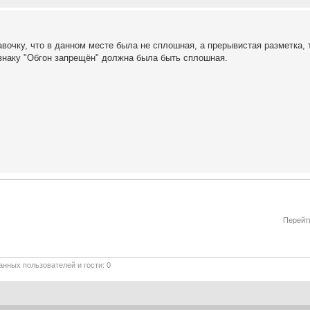
вочку, что в данном месте была не сплошная, а прерывистая разметка, 
 знаку "Обгон запрещён" должна была быть сплошная.
Перейт
нных пользователей и гости: 0