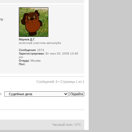
то
Марков Д.Г.
почетный участник автоклуба
Сообщения:
1674
Зарегистрирован:
Вт июн 03, 2008 13:48
pm
Откуда:
Москва
Пол:
Сообщений: 6 • Страница
1
из
1
и:
Часовой пояс: UTC