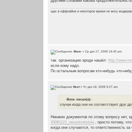
другими словами какова продолжительность
щас в оффлайне и некоторое время не могу модериро
-Bora-
» Ср дек 17, 2008 16:45 pm
так. организацию вроде нашёл:
http://www.m
если кому надо.
По остальным вопросам кто-нибудь что-нибу
Next
» Чт дек 18, 2008 9:27 am
-Bora- писал(а):
случаи когда они не соответствуют друг др
Никаких документов по этому вопросу нет, 
20081121_nesootvetstvie
, просто потому, чт
когда они случаются, то ответственность за