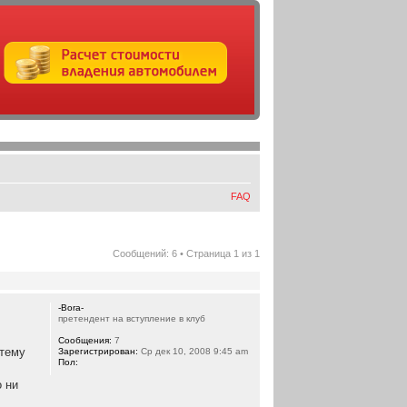
FAQ
Сообщений: 6 • Страница
1
из
1
-Bora-
претендент на вступление в клуб
Сообщения:
7
 тему
Зарегистрирован:
Ср дек 10, 2008 9:45 am
Пол:
о ни