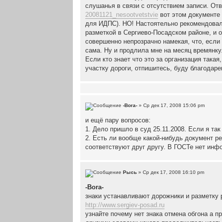
слушанья в связи с отсутствием записи. Отв
20081121_nesootvetstvie
вот этом документе 
для ИДПС). НО! Настоятельно рекомендовал
разметкой в Сергиево-Посадском районе, и о
совершенно непрозрачно намекая, что, если 
сама. Ну и продлила мне на месяц времянку
Если кто знает что это за организация така
участку дороги, отпишитесь, буду благодаре
-Bora-
» Ср дек 17, 2008 15:06 pm
и ещё пару вопросов:
1. Дело пришло в суд 25.11.2008. Если я та
2. Есть ли вообще какой-нибудь документ ре
соответствуют друг другу. В ГОСТе нет инфо
Рысь
» Ср дек 17, 2008 16:10 pm
-Bora-
знаки устанавливают дорожники и разметку 
http://www.sergiev-posad.ru
узнайте почему нет знака отмена обгона а 