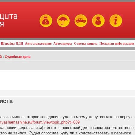
щита
я
Штрафы ПДД
Автострахование
Автодилеры
Советы юриста
Полезная информация
й
‹
Судебные дела
иста
 закончилось второе заседание суда по моему делу. ссылка на первую
w.vashamashina.ru/forum/viewtopic.php?t=639
тавлении видео записи) вместе с повесткой для инспектора. Естественн
ктор не явился. Судья спросила буду ли я ходотайствовать о переносе