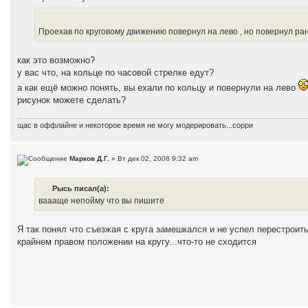
Проехав по круговому движению повернул на лево , но повернул ран
как это возможно?
у вас что, на кольце по часовой стрелке едут?
а как ещё можно понять, вы ехали по кольцу и повернули на лево
рисунок можете сделать?
щас в оффлайне и некоторое время не могу модерировать...сорри
Марков Д.Г.
» Вт дек 02, 2008 9:32 am
Рысь писал(а):
ваааще непойму что вы пишите
Я так понял что съезжая с круга замешкался и не успел перестроитьс
крайнем правом положении на кругу...что-то не сходится