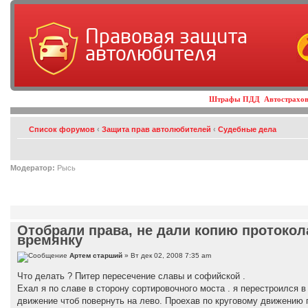
Правовая защита
автолюбителя
Штрафы ПДД
Автострахо
Список форумов
‹
Защита прав автолюбителей
‹
Судебные дела
Модератор:
Рысь
Отобрали права, не дали копию протокол
времянку
Артем старший
» Вт дек 02, 2008 7:35 am
Что делать ? Питер пересечение славы и софийской .
Ехал я по славе в сторону сортировочного моста . я перестроился в
движение чтоб повернуть на лево. Проехав по круговому движению п