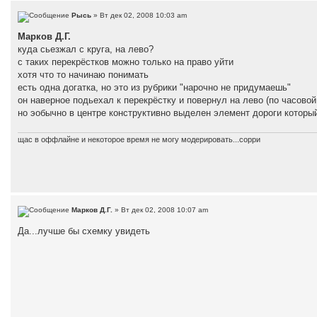
Рысь
» Вт дек 02, 2008 10:03 am
Марков Д.Г.
куда сьезжал с круга, на лево?
с таких перекрёстков можно только на право уйти
хотя что то начинаю понимать
есть одна догатка, но это из рубрики "нарочно не придумаешь"
он наверное подьехал к перекрёстку и повернул на лево (по часовой
но эобычно в центре конструктивно выделен элемент дороги который
щас в оффлайне и некоторое время не могу модерировать...сорри
Марков Д.Г.
» Вт дек 02, 2008 10:07 am
Да...лучше бы схемку увидеть