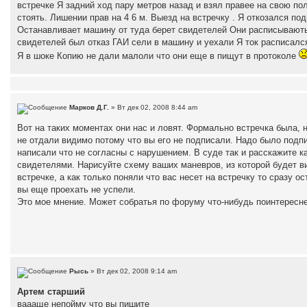
встречке Я задний ход пару метров назад и взял правее на свою пол
стоять. Лишении прав на 4 6 м. Выезд на встречку . Я откозался по
Останавливает машину от туда берет свидетелей Они расписывають
свидетелей был отказ ГАИ сели в машину и уехали Я ток расписался
Я в шоке Копию не дали малоли что они еще в пищут в протоколе
Марков Д.Г.
» Вт дек 02, 2008 8:44 am
Вот на таких моментах они нас и ловят. Формально встречка была, 
не отдали видимо потому что вы его не подписали. Надо было подп
написали что не согласны с нарушением. В суде так и расскажите к
свидетелями. Нарисуйте схему ваших маневров, из которой будет ви
встречке, а как только поняли что вас несет на встречку то сразу о
вы еще проехать не успели.
Это мое мнение. Может собратья по форуму что-нибудь поинтересне
Рысь
» Вт дек 02, 2008 9:14 am
Артем старший
ваааще непойму что вы пишите