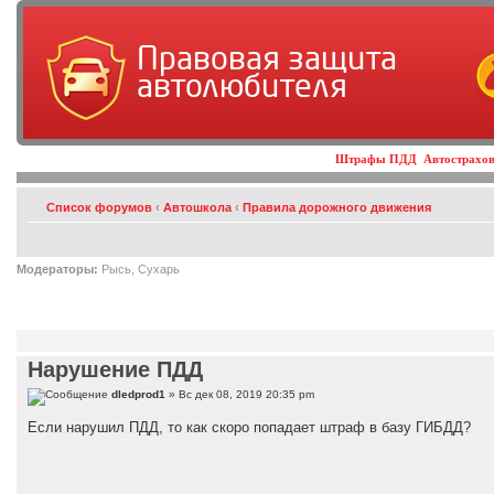
Правовая защита
автолюбителя
Штрафы ПДД
Автострахо
Список форумов
‹
Автошкола
‹
Правила дорожного движения
Модераторы:
Рысь, Сухарь
Нарушение ПДД
dledprod1
» Вс дек 08, 2019 20:35 pm
Если нарушил ПДД, то как скоро попадает штраф в базу ГИБДД?