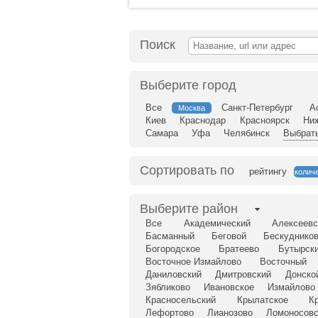
Поиск
Выберите город
Все
Санкт-Петербург
А
Москва
Киев
Краснодар
Красноярск
Ни
Самара
Уфа
Челябинск
Выбрать
Сортировать по
рейтингу
колич
Выберите район
Все
Академический
Алексеевс
Басманный
Беговой
Бескудников
Богородское
Братеево
Бутырск
Восточное Измайлово
Восточный
Даниловский
Дмитровский
Донско
Зябликово
Ивановское
Измайлово
Красносельский
Крылатское
К
Лефортово
Лианозово
Ломоносовс