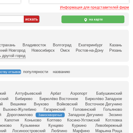
Информация для представителей фирм
на карте
страхань
Владивосток
Волгоград
Екатеринбург
Казань
жний Новгород
Новосибирск
Омск
Ростов-на-Дону
Рязань
 другой город
популярности
названию
еству отзывов
кий
Алтуфьевский
Арбат
Аэропорт
Бабушкинский
ский
Бибирево
Бирюлёво Восточное
Бирюлёво Западное
ий
Вешняки
Внуково
Войковский
Восточное Дегунино
Выхино-Жулебино
Гагаринский
Головинский
Гольяново
й
Дорогомилово
Западное Дегунино
Зюзино
Замоскворечье
Капотня
Коньково
Коптево
Косино-Ухтомский
Котловка
рюково
Кузьминки
Кунцево
Куркино
Левобережный
кий
Лосиноостровский
Люблино
Марфино
Марьина Роща