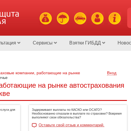
ащита
ля
льтация
Сервисы
Взятки ГИБДД
Новос
аховые компании, работающие на рынке
Вход
ечье
аботающие на рынке автострахования
кве
слуги для
Задерживают выплаты по КАСКО или ОСАГО?
Необоснованно отказали в выплате по страховке? Вовремя
выполняют свои обязательства?
Оставьте свой отзыв и комментарий.