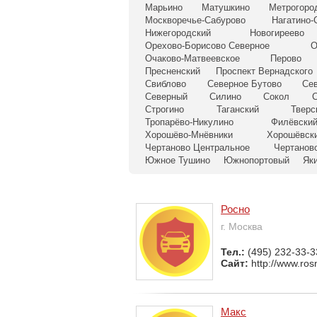
Марьино
Матушкино
Метрогоро
Москворечье-Сабурово
Нагатино-
Нижегородский
Новогиреево
Орехово-Борисово Северное
О
Очаково-Матвеевское
Перово
Пресненский
Проспект Вернадского
Свиблово
Северное Бутово
Се
Северный
Силино
Сокол
С
Строгино
Таганский
Тверс
Тропарёво-Никулино
Филёвский
Хорошёво-Мнёвники
Хорошёвск
Чертаново Центральное
Чертанов
Южное Тушино
Южнопортовый
Як
Росно
г. Москва
Тел.:
(495) 232-33-3
Сайт:
http://www.ros
Макс