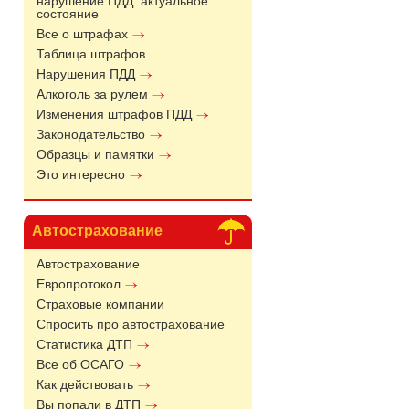
нарушение ПДД: актуальное
состояние
Все о штрафах
Таблица штрафов
Нарушения ПДД
Алкоголь за рулем
Изменения штрафов ПДД
Законодательство
Образцы и памятки
Это интересно
Автострахование
Автострахование
Европротокол
Страховые компании
Спросить про автострахование
Статистика ДТП
Все об ОСАГО
Как действовать
Вы попали в ДТП