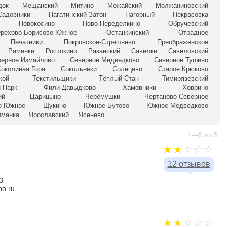
док
Мещанский
Митино
Можайский
Молжаниновский
Садовники
Нагатинский Затон
Нагорный
Некрасовка
Новокосино
Ново-Переделкино
Обручевский
рехово-Борисово Южное
Останкинский
Отрадное
Печатники
Покровское-Стрешнево
Преображенское
Раменки
Ростокино
Рязанский
Савёлки
Савёловский
верное Измайлово
Северное Медведково
Северное Тушино
околиная Гора
Сокольники
Солнцево
Старое Крюково
кой
Текстильщики
Тёплый Стан
Тимирязевский
 Парк
Фили-Давыдково
Хамовники
Ховрино
ий
Царицыно
Черёмушки
Чертаново Северное
о Южное
Щукино
Южное Бутово
Южное Медведково
иманка
Ярославский
Ясенево
1—5 из 5.
12 отзывов
3
no.ru