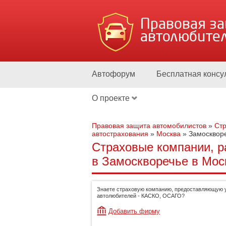
Правовая з
автолюбите
Автофорум
Бесплатная консу
О проекте
Правовая защита автомобилистов
»
Стр
автострахования
»
Москва
»
Замосквор
Страховые компании, р
в Замоскворечье в Мос
Знаете страховую компанию, предоставляющую у
автолюбителей - КАСКО, ОСАГО?
Добавить фирму