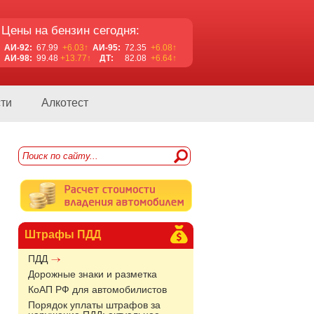
Цены на бензин сегодня:
АИ-92:
67.99
+6.03↑
АИ-95:
72.35
+6.08↑
АИ-98:
99.48
+13.77↑
ДТ:
82.08
+6.64↑
ти
Алкотест
Штрафы ПДД
ПДД
Дорожные знаки и разметка
КоАП РФ для автомобилистов
Порядок уплаты штрафов за