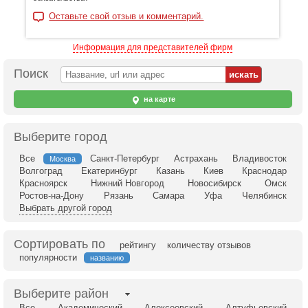
Оставьте свой отзыв и комментарий.
Информация для представителей фирм
Поиск
на карте
Выберите город
Все
Санкт-Петербург
Астрахань
Владивосток
Москва
Волгоград
Екатеринбург
Казань
Киев
Краснодар
Красноярск
Нижний Новгород
Новосибирск
Омск
Ростов-на-Дону
Рязань
Самара
Уфа
Челябинск
Выбрать другой город
Сортировать по
рейтингу
количеству отзывов
популярности
названию
Выберите район
Все
Академический
Алексеевский
Алтуфьевский