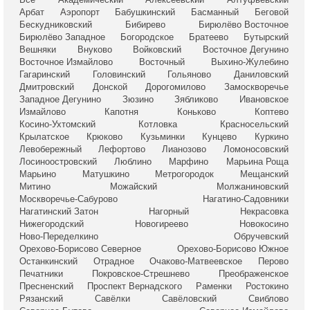
Арбат
Аэропорт
Бабушкинский
Басманный
Беговой
Бескудниковский
Бибирево
Бирюлёво Восточное
Бирюлёво Западное
Богородское
Братеево
Бутырский
Вешняки
Внуково
Войковский
Восточное Дегунино
Восточное Измайлово
Восточный
Выхино-Жулебино
Гагаринский
Головинский
Гольяново
Даниловский
Дмитровский
Донской
Дорогомилово
Замоскворечье
Западное Дегунино
Зюзино
Зябликово
Ивановское
Измайлово
Капотня
Коньково
Коптево
Косино-Ухтомский
Котловка
Красносельский
Крылатское
Крюково
Кузьминки
Кунцево
Куркино
Левобережный
Лефортово
Лианозово
Ломоносовский
Лосиноостровский
Люблино
Марфино
Марьина Роща
Марьино
Матушкино
Метрогородок
Мещанский
Митино
Можайский
Молжаниновский
Москворечье-Сабурово
Нагатино-Садовники
Нагатинский Затон
Нагорный
Некрасовка
Нижегородский
Новогиреево
Новокосино
Ново-Переделкино
Обручевский
Орехово-Борисово Северное
Орехово-Борисово Южное
Останкинский
Отрадное
Очаково-Матвеевское
Перово
Печатники
Покровское-Стрешнево
Преображенское
Пресненский
Проспект Вернадского
Раменки
Ростокино
Рязанский
Савёлки
Савёловский
Свиблово