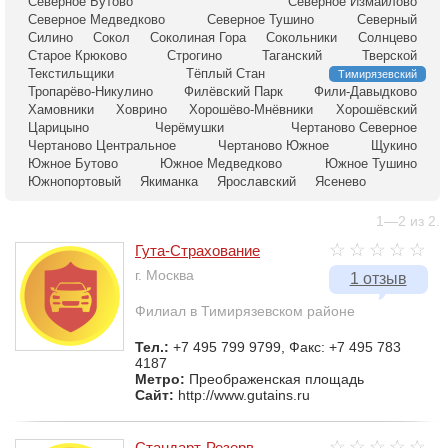
Северное Бутово
Северное Измайлово
Северное Медведково
Северное Тушино
Северный
Силино
Сокол
Соколиная Гора
Сокольники
Солнцево
Старое Крюково
Строгино
Таганский
Тверской
Текстильщики
Тёплый Стан
Тимирязевский
Тропарёво-Никулино
Филёвский Парк
Фили-Давыдково
Хамовники
Ховрино
Хорошёво-Мнёвники
Хорошёвский
Царицыно
Черёмушки
Чертаново Северное
Чертаново Центральное
Чертаново Южное
Щукино
Южное Бутово
Южное Медведково
Южное Тушино
Южнопортовый
Якиманка
Ярославский
Ясенево
1—2 из 2.
Гута-Страхование
г. Москва
1 отзыв
Филиал в Тимирязевском районе
Тел.:
+7 495 799 9799, Факс: +7 495 783
4187
Метро:
Преображенская площадь
Сайт:
http://www.gutains.ru
Стандарт-Резерв