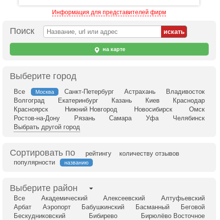
Информация для представителей фирм
Поиск
на карте
Выберите город
Все
Санкт-Петербург
Астрахань
Владивосток
Москва
Волгоград
Екатеринбург
Казань
Киев
Краснодар
Красноярск
Нижний Новгород
Новосибирск
Омск
Ростов-на-Дону
Рязань
Самара
Уфа
Челябинск
Выбрать другой город
Сортировать по
рейтингу
количеству отзывов
популярности
названию
Выберите район
Все
Академический
Алексеевский
Алтуфьевский
Арбат
Аэропорт
Бабушкинский
Басманный
Беговой
Бескудниковский
Бибирево
Бирюлёво Восточное