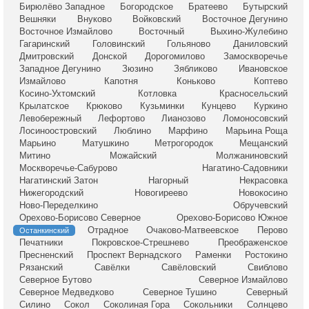
Бирюлёво Западное
Богородское
Братеево
Бутырский
Вешняки
Внуково
Войковский
Восточное Дегунино
Восточное Измайлово
Восточный
Выхино-Жулебино
Гагаринский
Головинский
Гольяново
Даниловский
Дмитровский
Донской
Дорогомилово
Замоскворечье
Западное Дегунино
Зюзино
Зябликово
Ивановское
Измайлово
Капотня
Коньково
Коптево
Косино-Ухтомский
Котловка
Красносельский
Крылатское
Крюково
Кузьминки
Кунцево
Куркино
Левобережный
Лефортово
Лианозово
Ломоносовский
Лосиноостровский
Люблино
Марфино
Марьина Роща
Марьино
Матушкино
Метрогородок
Мещанский
Митино
Можайский
Молжаниновский
Москворечье-Сабурово
Нагатино-Садовники
Нагатинский Затон
Нагорный
Некрасовка
Нижегородский
Новогиреево
Новокосино
Ново-Переделкино
Обручевский
Орехово-Борисово Северное
Орехово-Борисово Южное
Отрадное
Очаково-Матвеевское
Перово
Останкинский
Печатники
Покровское-Стрешнево
Преображенское
Пресненский
Проспект Вернадского
Раменки
Ростокино
Рязанский
Савёлки
Савёловский
Свиблово
Северное Бутово
Северное Измайлово
Северное Медведково
Северное Тушино
Северный
Силино
Сокол
Соколиная Гора
Сокольники
Солнцево