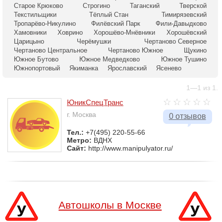
Старое Крюково
Строгино
Таганский
Тверской
Текстильщики
Тёплый Стан
Тимирязевский
Тропарёво-Никулино
Филёвский Парк
Фили-Давыдково
Хамовники
Ховрино
Хорошёво-Мнёвники
Хорошёвский
Царицыно
Черёмушки
Чертаново Северное
Чертаново Центральное
Чертаново Южное
Щукино
Южное Бутово
Южное Медведково
Южное Тушино
Южнопортовый
Якиманка
Ярославский
Ясенево
1—1 из 1.
ЮникСпецТранс
г. Москва
0 отзывов
Тел.:
+7(495) 220-55-66
Метро:
ВДНХ
Сайт:
http://www.manipulyator.ru/
Автошколы в Москве