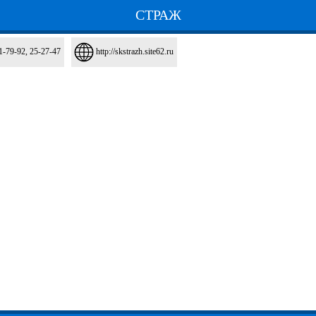
СТРАЖ
1-79-92, 25-27-47
http://skstrazh.site62.ru