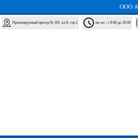
ООО Ав
Проектируемый проезд № 185, вл.8, стр.2
пн.-вс.- с 8.00 до 20.00