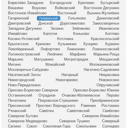
Бирюлёво Западное
Богородское
Братеево
Бутырский
Вешняки
Внуково
Войковский
Восточное Дегунино
Восточное Измайлово
Восточный
Выхино-Жулебино
Гагаринский
Гольяново
Даниловский
Головинский
Дмитровский
Донской
Дорогомилово
Замоскворечье
Западное Дегунино
Зюзино
Зябликово
Ивановское
Измайлово
Капотня
Коньково
Коптево
Косино-Ухтомский
Котловка
Красносельский
Крылатское
Крюково
Кузьминки
Кунцево
Куркино
Левобережный
Лефортово
Лианозово
Ломоносовский
Лосиноостровский
Люблино
Марфино
Марьина Роща
Марьино
Матушкино
Метрогородок
Мещанский
Митино
Можайский
Молжаниновский
Москворечье-Сабурово
Нагатино-Садовники
Нагатинский Затон
Нагорный
Некрасовка
Нижегородский
Новогиреево
Новокосино
Ново-Переделкино
Обручевский
Орехово-Борисово Северное
Орехово-Борисово Южное
Останкинский
Отрадное
Очаково-Матвеевское
Перово
Печатники
Покровское-Стрешнево
Преображенское
Пресненский
Проспект Вернадского
Раменки
Ростокино
Рязанский
Савёлки
Савёловский
Свиблово
Северное Бутово
Северное Измайлово
Северное Медведково
Северное Тушино
Северный
Силино
Сокол
Соколиная Гора
Сокольники
Солнцево