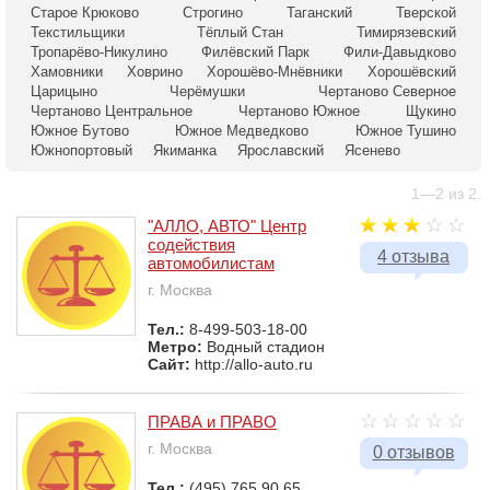
Старое Крюково
Строгино
Таганский
Тверской
Текстильщики
Тёплый Стан
Тимирязевский
Тропарёво-Никулино
Филёвский Парк
Фили-Давыдково
Хамовники
Ховрино
Хорошёво-Мнёвники
Хорошёвский
Царицыно
Черёмушки
Чертаново Северное
Чертаново Центральное
Чертаново Южное
Щукино
Южное Бутово
Южное Медведково
Южное Тушино
Южнопортовый
Якиманка
Ярославский
Ясенево
1—2 из 2.
"АЛЛО, АВТО" Центр
содействия
4 отзыва
автомобилистам
г. Москва
Тел.:
8-499-503-18-00
Метро:
Водный стадион
Сайт:
http://allo-auto.ru
ПРАВА и ПРАВО
г. Москва
0 отзывов
Тел.:
(495) 765 90 65