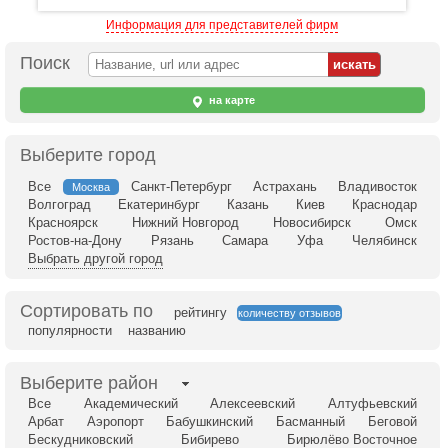
Информация для представителей фирм
Поиск
на карте
Выберите город
Все
Санкт-Петербург
Астрахань
Владивосток
Москва
Волгоград
Екатеринбург
Казань
Киев
Краснодар
Красноярск
Нижний Новгород
Новосибирск
Омск
Ростов-на-Дону
Рязань
Самара
Уфа
Челябинск
Выбрать другой город
Сортировать по
рейтингу
количеству отзывов
популярности
названию
Выберите район
Все
Академический
Алексеевский
Алтуфьевский
Арбат
Аэропорт
Бабушкинский
Басманный
Беговой
Бескудниковский
Бибирево
Бирюлёво Восточное